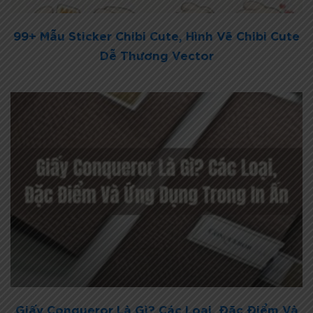
99+ Mẫu Sticker Chibi Cute, Hình Vẽ Chibi Cute
Dễ Thương Vector
Giấy Conqueror Là Gì? Các Loại, Đặc Điểm Và