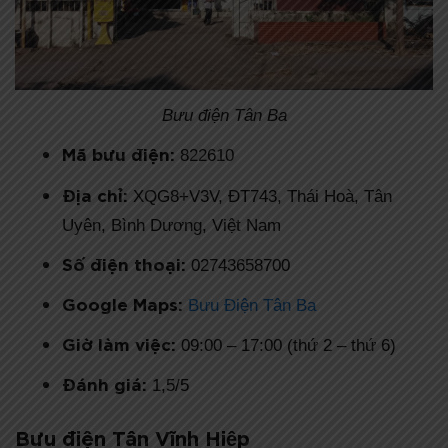
Bưu điện Tân Ba
Mã bưu điện:
822610
Địa chỉ:
XQG8+V3V, ĐT743, Thái Hoà, Tân
Uyên, Bình Dương, Việt Nam
Số điện thoại:
02743658700
Google Maps:
Bưu Điện Tân Ba
Giờ làm việc:
09:00 – 17:00 (thứ 2 – thứ 6)
Đánh giá:
1,5/5
Bưu điện Tân Vĩnh Hiệp