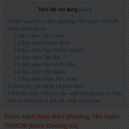
Tóm tắt nội dung
[
Hiện
]
1
Danh sách bưu điện phường Tân Uyên TPHCM
(Bình Dương cũ)
1.1
Bưu điện Tân Uyên
1.2
Bưu điện Khánh Bình
1.3
Bưu điện Tân Phước Khánh
1.4
Bưu điện Tân Ba
1.5
Bưu điện Tân Vĩnh Hiệp
1.6
Bưu điện Hội Nghĩa
1.7
Bưu điện Nam Tân Uyên
2
Cước phí gửi hàng tại bưu điện
3
Bao Bì Asia – Đơn vị sản xuất thùng carton, hộp
carton đóng hàng giá tốt, chất lượng cao
Danh sách bưu điện phường Tân Uyên
TPHCM (Bình Dương cũ)