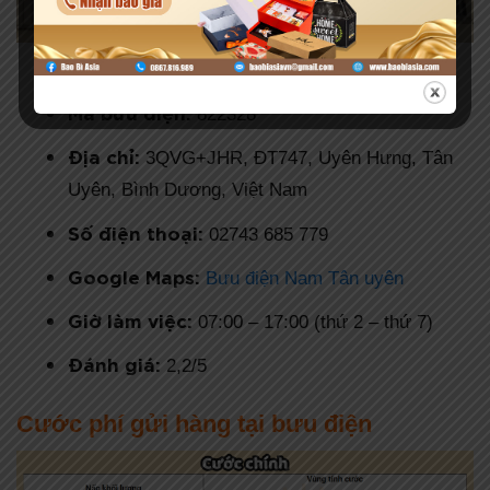
Bưu điện Nam Tân Uyên
Mã bưu điện:
822328
Địa chỉ:
3QVG+JHR, ĐT747, Uyên Hưng, Tân
Uyên, Bình Dương, Việt Nam
Số điện thoại:
02743 685 779
Google Maps:
Bưu điện Nam Tân uyên
Giờ làm việc:
07:00 – 17:00 (thứ 2 – thứ 7)
Đánh giá:
2,2/5
Cước phí gửi hàng tại bưu điện