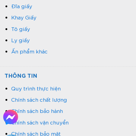
Đĩa giấy
Khay Giấy
Tô giấy
Ly giấy
Ấn phẩm khác
Các loại thùng Carton
THÔNG TIN
Thùng carton in màu phù hợp với
ngành nào?
Quy trình thực hiện
Thời trang – giày dép – túi xách: Thùng in
Chính sách chất lượng
logo nổi bật, thiết kế đẹp mắt, bảo vệ sản
Chính sách bảo hành
phẩm trong quá trình vận chuyển.
Chính sách vận chuyển
Mỹ phẩm – thực phẩm chức năng: Bao bì bắt
Chính sách bảo mật
mắt, truyền tải đầy đủ thông tin và giúp sản