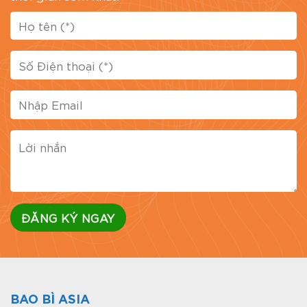
hàng.
Tăng khả năng nhận diện thương hiệu: Logo,
slogan, màu thương hiệu được in nổi bật
giúp khách hàng dễ nhớ và ấn tượng hơn.
Thu hút người tiêu dùng: Một chiếc thùng
đẹp, màu sắc bắt mắt dễ khiến khách hàng
dừng lại nhìn và muốn khám phá sản phẩm
bên trong.
Marketing thụ động: Mỗi thùng in logo được
giao đi là một lần thương hiệu của bạn xuất
hiện trước khách hàng mới – hoàn toàn miễn
phí.
Đa dạng mục đích sử dụng: Phù hợp từ quà
tặng, hàng xuất khẩu, sự kiện, hội chợ, đến
sản phẩm cao cấp.
BAO BÌ ASIA