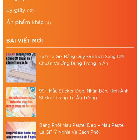
hiệu nổi bật. Thiết kế theo yêu cầu, giao hàng
Ly giấy
(12)
toàn quốc, báo giá nhanh.
Ấn phẩm khác
(4)
BÀI VIẾT MỚI
Inch Là Gì? Bảng Quy Đổi Inch Sang CM
Chuẩn Và Ứng Dụng Trong In Ấn
99+ Mẫu Sticker Đẹp, Nhãn Dán, Hình Ảnh
Sticker Trang Trí Ấn Tượng
Thùng Carton in màu
Bảng Phối Màu Pastel Đẹp – Màu Pastel
Thùng carton in màu là gì?
Là Gì? Ý Nghĩa Và Cách Phối