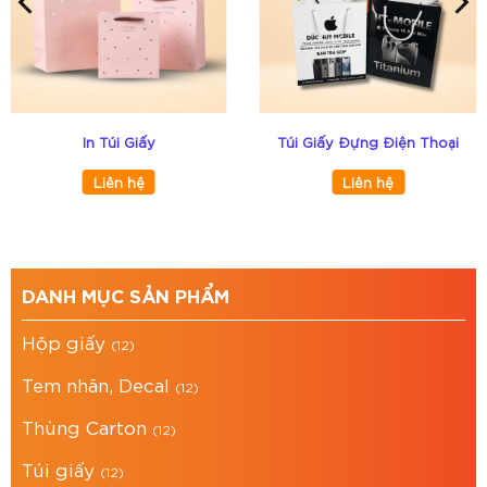
thành. Và trong những dịp này thì không thể nào
thiếu đi túi giấy đựng quà Tết – thứ giúp cho món
quà thêm phần tinh tế và chuyên nghiệp. Bao Bì
Asia đã tổng hợp hơn 50 mẫu túi đựng quà Tết
đẹp, đặc biệt để bạn tham khảo và lựa chọn. Hãy
In Túi Giấy
Túi Giấy Đựng Điện Thoại
cùng khám phá với
Bao Bì Asia
qua bài viết dưới
Liên hệ
Liên hệ
đây nhé!
Tham khảo các mẫu túi giấy đẹp giá rẻ với đa
dạng mẫu mã
tại đây
.
DANH MỤC SẢN PHẨM
Hộp giấy
(12)
Tem nhãn, Decal
(12)
Thùng Carton
(12)
Túi giấy
(12)