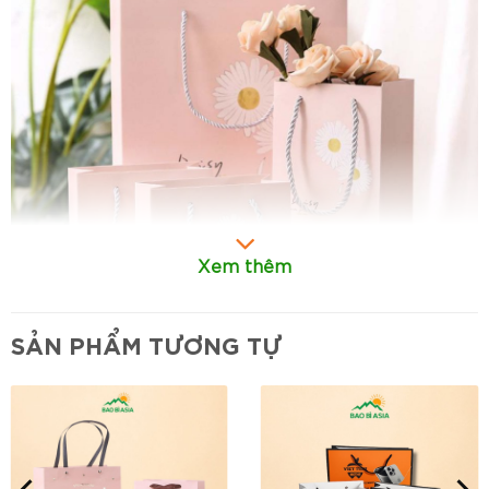
Xem thêm
SẢN PHẨM TƯƠNG TỰ
Túi giấy đẹp
Tết đến Xuân về là dịp đặc biệt để cùng trao nhau
những món quà đầy ắp sự trân trọng và chân