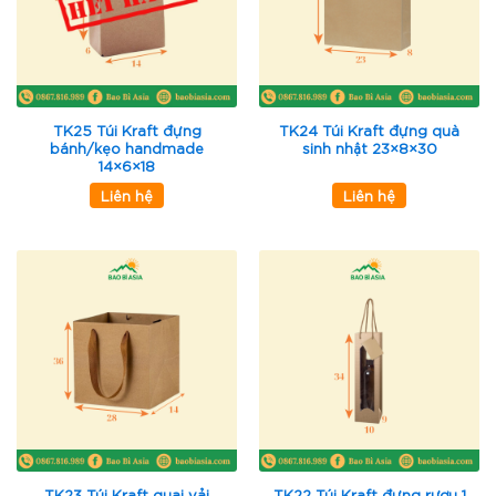
TK25 Túi Kraft đựng
TK24 Túi Kraft đựng quà
bánh/kẹo handmade
sinh nhật 23×8×30
14×6×18
Liên hệ
Liên hệ
TK23 Túi Kraft quai vải
TK22 Túi Kraft đựng rượu 1