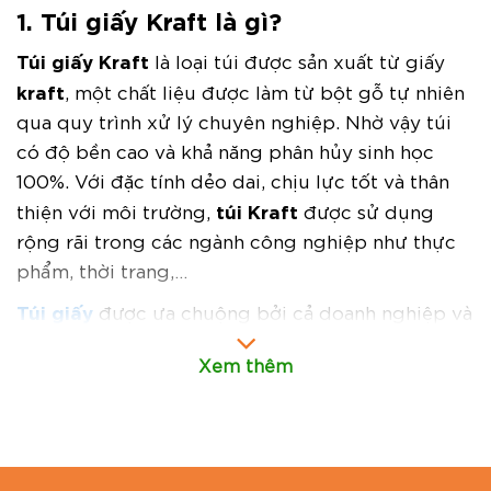
1. Túi giấy Kraft là gì?
Túi giấy Kraft
là loại túi được sản xuất từ giấy
kraft
, một chất liệu được làm từ bột gỗ tự nhiên
qua quy trình xử lý chuyên nghiệp. Nhờ vậy túi
có độ bền cao và khả năng phân hủy sinh học
100%. Với đặc tính dẻo dai, chịu lực tốt và thân
túi Kraft
thiện với môi trường,
được sử dụng
rộng rãi trong các ngành công nghiệp như thực
phẩm, thời trang,…
Túi giấy
được ưa chuộng bởi cả doanh nghiệp và
người tiêu dùng nhờ tính ứng dụng cao và xu
Xem thêm
hướng “sống xanh”. Loại túi này đang dần thay
thế các dòng túi nilon, túi nhựa độc hại trên thị
trường.
Lưu ý: túi giấy kraft còn được gọi là giấy xi măng