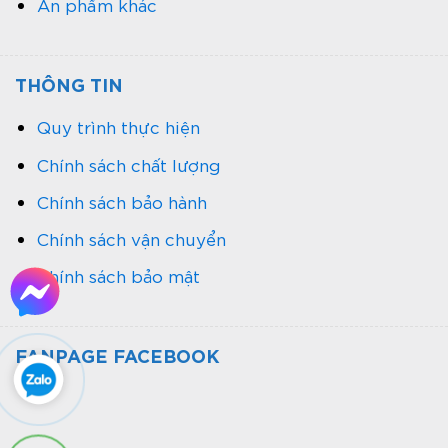
Ấn phẩm khác
THÔNG TIN
tính thẩm mỹ của túi giấy
Quy trình thực hiện
Dễ tuỳ chỉnh
Chính sách chất lượng
túi giấy Kraft
Một trong những ưu điểm lớn của
Chính sách bảo hành
là khả năng tùy chỉnh linh hoạt, đáp ứng mọi nhu
Chính sách vận chuyển
in túi giấy
cầu. Doanh nghiệp có thể yêu cầu
Chính sách bảo mật
Kraft
với kích thước, màu sắc, kiểu dáng (có
quai, không quai, dạng hộp, dạng gấp), và các
chi tiết in ấn theo ý muốn.
FANPAGE FACEBOOK
Tính linh hoạt này cho phép túi kraft đáp ứng nhu
cầu đa dạng, từ túi đựng sản phẩm bán lẻ đến
quà tặng cao cấp, giúp doanh nghiệp tạo dấu ấn