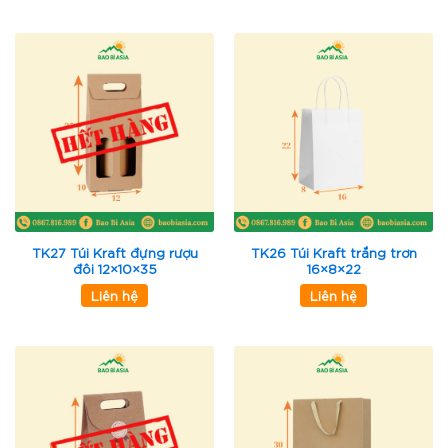
TK27 Túi Kraft đựng rượu
TK26 Túi Kraft trắng trơn
đôi 12×10×35
16×8×22
Liên hệ
Liên hệ