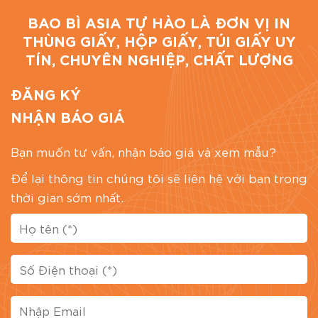
hay túi kraft; tuy nhiên thuật ngữ “túi krap” lại
BAO BÌ ASIA TỰ HÀO LÀ ĐƠN VỊ IN
không tồn tại do sai lỗi chính tả.
THÙNG GIẤY, HỘP GIẤY, TÚI GIẤY UY
TÍN, CHUYÊN NGHIỆP, CHẤT LƯỢNG
ĐĂNG KÝ
NHẬN BÁO GIÁ
Bạn muốn tư vấn, nhận báo giá và xem mẫu?
Để lại thông tin chúng tôi sẽ liên hệ với bạn trong
thời gian sớm nhất.
túi kraft là gì
2. Tại sao nhiều người chọn túi giấy
Kraft?