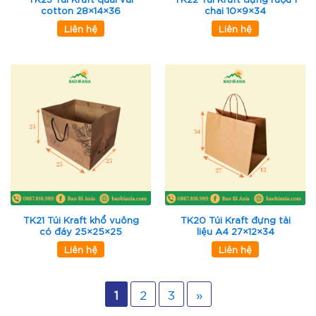
cotton 28×14×36
chai 10×9×34
Liên hệ
Liên hệ
TK21 Túi Kraft khổ vuông
TK20 Túi Kraft đựng tài
có đáy 25×25×25
liệu A4 27×12×34
Liên hệ
Liên hệ
1
2
3
»