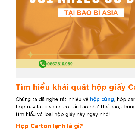
Tìm hiểu khái quát hộp giấy C
hộp cứng
Chúng ta đã nghe rất nhiều về
, hộp ca
hộp này là gì và nó có cấu tạo như thế nào, chú
tìm hiểu về loại hộp giấy này ngay nhé!
Hộp Carton lạnh là gì?