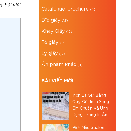
 bài viết
Catalogue, brochure
(4)
Đĩa giấy
(12)
Khay Giấy
(12)
Tô giấy
(12)
Ly giấy
(12)
Ấn phẩm khác
(4)
BÀI VIẾT MỚI
Inch Là Gì? Bảng
Quy Đổi Inch Sang
CM Chuẩn Và Ứng
Dụng Trong In Ấn
99+ Mẫu Sticker