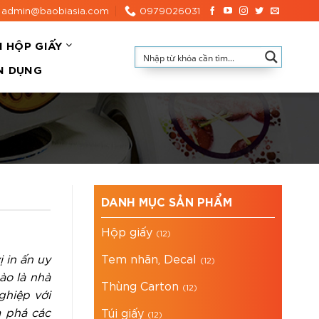
admin@baobiasia.com
0979026031
N HỘP GIẤY
N DỤNG
DANH MỤC SẢN PHẨM
Hộp giấy
(12)
 in ấn uy
Tem nhãn, Decal
(12)
ào là nhà
Thùng Carton
(12)
ghiệp với
m phá các
Túi giấy
(12)