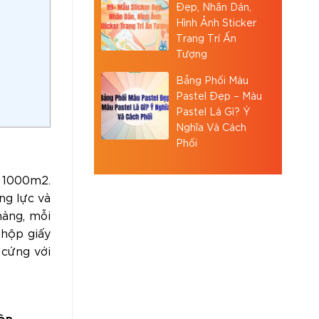
Đẹp, Nhãn Dán,
Hình Ảnh Sticker
Trang Trí Ấn
Tượng
Bảng Phối Màu
Pastel Đẹp – Màu
Pastel Là Gì? Ý
Nghĩa Và Cách
Phối
n 1000m2.
ng lực và
hàng, mỗi
 hộp giấy
 cứng với