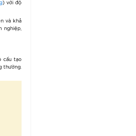
g
) với độ
ền và khả
 nghiệp,
ó cấu tạo
g thường.