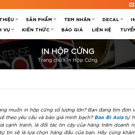
 THIỆU
SẢN PHẨM
TEM NHÃN
DECAL
I
H VỤ
KIẾN THỨC
BÁO GIÁ
LIÊN HỆ
TUYỂ
IN HỘP CỨNG
Trang chủ
In Hộp Cứng
ng muốn in hộp cứng số lượng lớn? Bạn đang tìm đơn vị
Bao Bì Asia
 kế theo yêu cầu và báo giá minh bạch?
tự h
á cạnh tranh, là đối tác tin cậy của hàng trăm doanh n
tự tin sẽ là lựa chọn hàng đầu của bạn. Hãy cùng khá