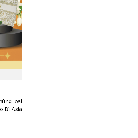
hững loại
o Bì Asia