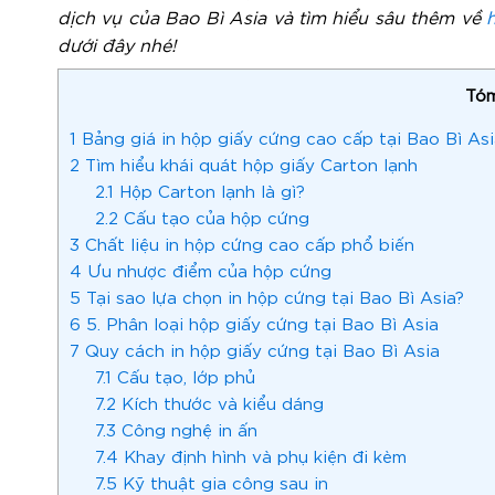
dịch vụ của Bao Bì Asia và tìm hiểu sâu thêm về
dưới đây nhé!
Tóm
1
Bảng giá in hộp giấy cứng cao cấp tại Bao Bì As
2
Tìm hiểu khái quát hộp giấy Carton lạnh
2.1
Hộp Carton lạnh là gì?
2.2
Cấu tạo của hộp cứng
3
Chất liệu in hộp cứng cao cấp phổ biến
4
Ưu nhược điểm của hộp cứng
5
Tại sao lựa chọn in hộp cứng tại Bao Bì Asia?
6
5. Phân loại hộp giấy cứng tại Bao Bì Asia
7
Quy cách in hộp giấy cứng tại Bao Bì Asia
7.1
Cấu tạo, lớp phủ
7.2
Kích thước và kiểu dáng
7.3
Công nghệ in ấn
7.4
Khay định hình và phụ kiện đi kèm
7.5
Kỹ thuật gia công sau in