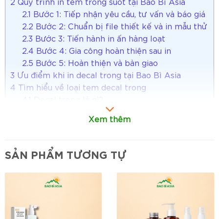
2
Quy trình in tem trong suốt tại Bao Bì Asia
2.1
Bước 1: Tiếp nhận yêu cầu, tư vấn và báo giá
2.2
Bước 2: Chuẩn bị file thiết kế và in mẫu thử
2.3
Bước 3: Tiến hành in ấn hàng loạt
2.4
Bước 4: Gia công hoàn thiện sau in
2.5
Bước 5: Hoàn thiện và bàn giao
3
Ưu điểm khi in decal trong tại Bao Bì Asia
4
Tìm hiểu về loại tem decal trong
4.1
Decal trong là gì?
4.2
Cấu tạo của tem decal trong
Xem thêm
4.3
Decal trong suốt có mấy loại?
4.4
Kích thước, hình dáng phổ biến
5
Tổng hợp nhiều mẫu tem decal trong đẹp
SẢN PHẨM TƯƠNG TỰ
6
Ưu nhược điểm khi in tem decal trong
6.1
Ưu điểm
6.2
Nhược điểm
7
Ứng dụng của tem decal trong
7.1
Tem nhãn sản phẩm