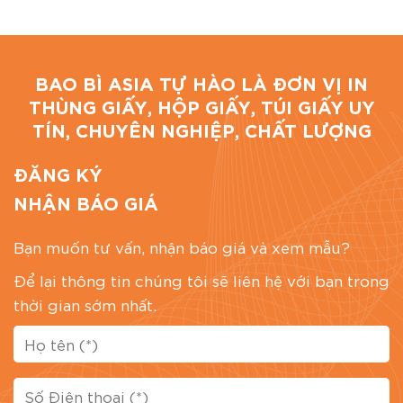
khảo tại Bao Bì Asia:
Đơn
Đơn giá
STT
Sản phẩm
ĐVT
giá sỉ
lẻ
BAO BÌ ASIA TỰ HÀO LÀ ĐƠN VỊ IN
(VNĐ)
(VNĐ)
THÙNG GIẤY, HỘP GIẤY, TÚI GIẤY UY
Hộp đựng thức ăn
TÍN, CHUYÊN NGHIỆP, CHẤT LƯỢNG
1
cái
2200
3500
500ml
ĐĂNG KÝ
Hộp đựng thức ăn
2
cái
2500
3800
700ml
NHẬN BÁO GIÁ
Hộp đựng thức ăn
3
cái
2800
4200
Bạn muốn tư vấn, nhận báo giá và xem mẫu?
900ml
Để lại thông tin chúng tôi sẽ liên hệ với bạn trong
Hộp đựng thức ăn
4
cái
3300
4800
1200ml
thời gian sớm nhất.
Hộp đựng thức ăn
5
cái
3600
5200
1400ml
Hộp đựng thức ăn
6
cái
4500
6500
2000ml