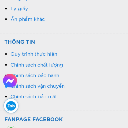
Ly giấy
Ấn phẩm khác
2. Ưu điểm của hộp giấy đựng đồ ăn
THÔNG TIN
Nhịp sống hối hả và công việc bận rộn khiến mọi
người luôn ưu tiên sự nhanh chóng và hiệu quả
Quy trình thực hiện
trong mọi việc. Chính vì thế, thức ăn đóng gói
Chính sách chất lượng
sẵn trở thành lựa chọn yêu thích của nhiều người.
Chính sách bảo hành
Hộp giấy đựng đồ ăn
ngày càng được ưa
chuộng trong ngành thực phẩm nhờ những ưu
Chính sách vận chuyển
điểm vượt trội về tính tiện lợi, thẩm mỹ, an toàn
Chính sách bảo mật
và thân thiện với môi trường.
An toàn vệ sinh thực phẩm:
nhờ được sản
xuất từ các chất liệu đạt tiêu chuẩn an toàn.
FANPAGE FACEBOOK
Nguyên liệu giấy chất lượng đảm bảo vỏ hộp