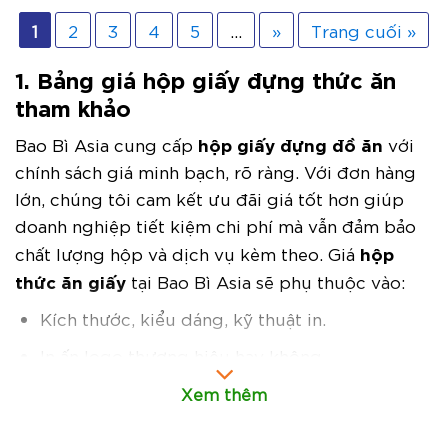
1
2
3
4
5
...
»
Trang cuối »
1. Bảng giá hộp giấy đựng thức ăn
tham khảo
hộp giấy đựng đồ ăn
Bao Bì Asia cung cấp
với
chính sách giá minh bạch, rõ ràng. Với đơn hàng
lớn, chúng tôi cam kết ưu đãi giá tốt hơn giúp
doanh nghiệp tiết kiệm chi phí mà vẫn đảm bảo
hộp
chất lượng hộp và dịch vụ kèm theo. Giá
thức ăn giấy
tại Bao Bì Asia sẽ phụ thuộc vào:
Kích thước, kiểu dáng, kỹ thuật in.
In ấn logo thương hiệu hay không.
Số lượng đặt hàng.
Xem thêm
hộp giấy đựng thực phẩm
Bảng báo giá
tham