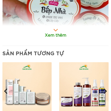
Xem thêm
SẢN PHẨM TƯƠNG TỰ
In tem nhãn
Bao Bì Asia
là nhà cung cấp tem nhãn với số lượng
trên 500 con tem/ đơn, cam kết giá cạnh tranh và
chất lượng đồng đều, Nếu bạn đang có nhu cầu
tìm xưởng in tem giá rẻ tại tphcm thì đây là bài
viết dành cho bạn. Chúng tôi mang đến các thông