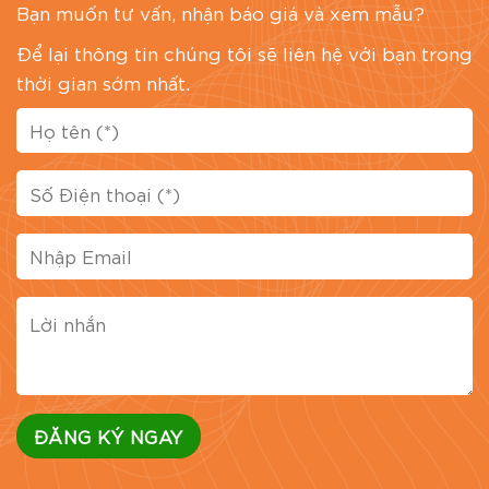
Bạn muốn tư vấn, nhận báo giá và xem mẫu?
Để lại thông tin chúng tôi sẽ liên hệ với bạn trong
thời gian sớm nhất.