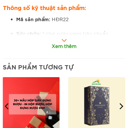
Thông số kỹ thuật sản phẩm:
Mã sản phẩm:
HĐR22
Sức chứa:
1 chai rượu vang tiêu chuẩn
(750ml)
Xem thêm
Kích thước:
theo tiêu chuẩn chai vang, có
thể tùy chỉnh theo yêu cầu
SẢN PHẨM TƯƠNG TỰ
Chất liệu:
carton lạnh cao cấp, bền chắc,
thẩm mỹ cao
Cấu tạo:
hộp carton lạnh dày cứng, kết cấu
trụ tròn bảo vệ chai rượu an toàn
Hình dáng:
dạng trụ tròn đứng, thiết kế độc