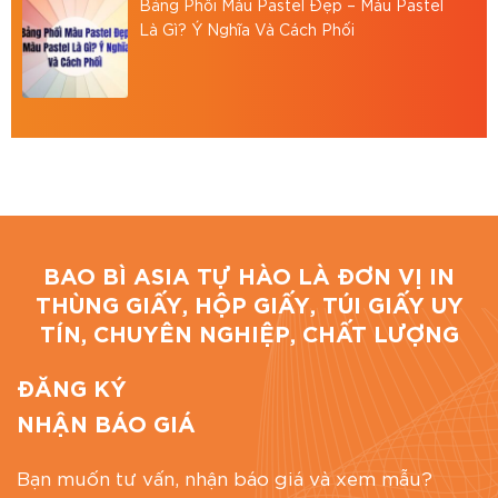
Website:
https://baobiasia.com
Bảng Phối Màu Pastel Đẹp – Màu Pastel
Là Gì? Ý Nghĩa Và Cách Phối
Đánh giá bài viết
BAO BÌ ASIA TỰ HÀO LÀ ĐƠN VỊ IN
THÙNG GIẤY, HỘP GIẤY, TÚI GIẤY UY
TÍN, CHUYÊN NGHIỆP, CHẤT LƯỢNG
ĐĂNG KÝ
NHẬN BÁO GIÁ
Bạn muốn tư vấn, nhận báo giá và xem mẫu?