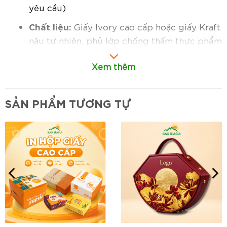
yêu cầu)
Chất liệu:
Giấy Ivory cao cấp hoặc giấy Kraft
nâu tự nhiên, phủ lớp chống thấm thực phẩm
Cấu tạo:
2 phần tách rời (đế + nắp trùm), có
Xem thêm
cửa sổ mica/PET trong suốt tùy chọn
Hình dáng:
Dạng hộp tròn sang trọng, kết
SẢN PHẨM TƯƠNG TỰ
cấu vững chắc, dễ mở và bảo vệ bánh
nguyên vẹn
In ấn:
Nhận in logo, thương hiệu, họa tiết
hoặc thiết kế riêng theo yêu cầu khách hàng
Đặc điểm nổi bật:
Thiết kế chắc chắn – tiện dụng:
Bảo vệ
bánh nguyên vẹn khi di chuyển, dễ đóng mở.