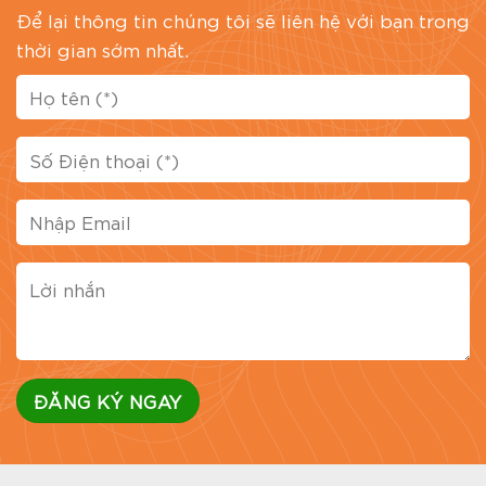
Để lại thông tin chúng tôi sẽ liên hệ với bạn trong
thời gian sớm nhất.