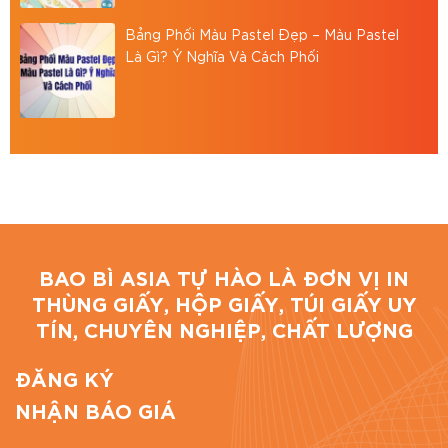
Email: baobiasiavn@gmail.com
Bảng Phối Màu Pastel Đẹp – Màu Pastel
Là Gì? Ý Nghĩa Và Cách Phối
Website:
https://baobiasia.com
Đánh giá bài viết
BAO BÌ ASIA TỰ HÀO LÀ ĐƠN VỊ IN
THÙNG GIẤY, HỘP GIẤY, TÚI GIẤY UY
TÍN, CHUYÊN NGHIỆP, CHẤT LƯỢNG
ĐĂNG KÝ
NHẬN BÁO GIÁ