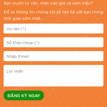
Bạn muốn tư vấn, nhận báo giá và xem mẫu?
Để lại thông tin chúng tôi sẽ liên hệ với bạn trong
thời gian sớm nhất.