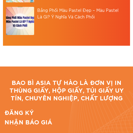
Địa chỉ: 766/18 Lạc Long Quân, Phường 9, Tân
Bảng Phối Màu Pastel Đẹp – Màu Pastel
Bình, TP.HCM
Là Gì? Ý Nghĩa Và Cách Phối
Hotline: 0867886811
Email: baobiasiavn@gmail.com
Website:
https://baobiasia.com
Đánh giá bài viết
BAO BÌ ASIA TỰ HÀO LÀ ĐƠN VỊ IN
THÙNG GIẤY, HỘP GIẤY, TÚI GIẤY UY
TÍN, CHUYÊN NGHIỆP, CHẤT LƯỢNG
ĐĂNG KÝ
NHẬN BÁO GIÁ