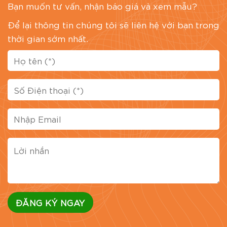
Bạn muốn tư vấn, nhận báo giá và xem mẫu?
Để lại thông tin chúng tôi sẽ liên hệ với bạn trong
thời gian sớm nhất.