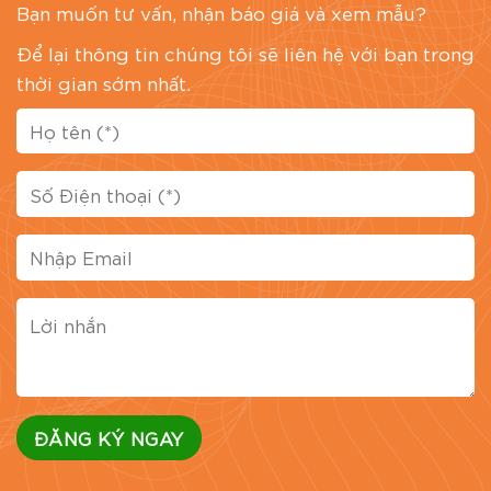
Bạn muốn tư vấn, nhận báo giá và xem mẫu?
Để lại thông tin chúng tôi sẽ liên hệ với bạn trong
thời gian sớm nhất.