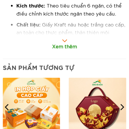
Kích thước:
Theo tiêu chuẩn 6 ngăn, có thể
điều chỉnh kích thước ngăn theo yêu cầu.
Chất liệu:
Giấy Kraft nâu hoặc trắng cao cấp,
an toàn cho thực phẩm, thân thiện môi
trường.
Xem thêm
Cấu tạo:
1 lớp hoặc 2 lớp, có khay chia ngăn
giúp bánh không bị xô lệch khi di chuyển.
SẢN PHẨM TƯƠNG TỰ
Hình dáng:
Hộp nắp kín hoặc nắp rời, thiết
kế chắc chắn, sang trọng.
In ấn:
Nhận in logo, họa tiết, thông tin
thương hiệu theo yêu cầu.
Đặc điểm nổi bật:
Thiết kế 6 ngăn tiện lợi:
Giúp bảo quản