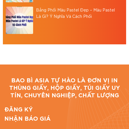
Hotline: 0867886811
Bảng Phối Màu Pastel Đẹp – Màu Pastel
Email: baobiasiavn@gmail.com
Là Gì? Ý Nghĩa Và Cách Phối
Website:
https://baobiasia.com
Đánh giá bài viết
BAO BÌ ASIA TỰ HÀO LÀ ĐƠN VỊ IN
THÙNG GIẤY, HỘP GIẤY, TÚI GIẤY UY
TÍN, CHUYÊN NGHIỆP, CHẤT LƯỢNG
ĐĂNG KÝ
NHẬN BÁO GIÁ