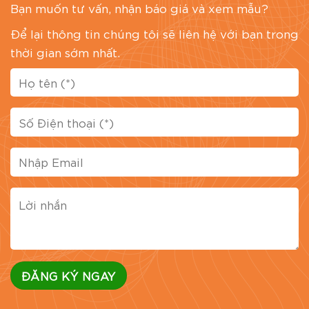
Bạn muốn tư vấn, nhận báo giá và xem mẫu?
Để lại thông tin chúng tôi sẽ liên hệ với bạn trong
thời gian sớm nhất.