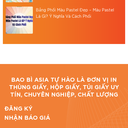
Website:
https://baobiasia.com
Bảng Phối Màu Pastel Đẹp – Màu Pastel
Là Gì? Ý Nghĩa Và Cách Phối
Đánh giá bài viết
BAO BÌ ASIA TỰ HÀO LÀ ĐƠN VỊ IN
THÙNG GIẤY, HỘP GIẤY, TÚI GIẤY UY
TÍN, CHUYÊN NGHIỆP, CHẤT LƯỢNG
ĐĂNG KÝ
NHẬN BÁO GIÁ