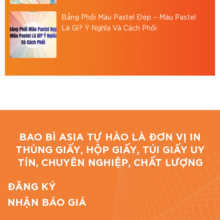
Website:
https://baobiasia.com
Bảng Phối Màu Pastel Đẹp – Màu Pastel
Là Gì? Ý Nghĩa Và Cách Phối
Đánh giá bài viết
BAO BÌ ASIA TỰ HÀO LÀ ĐƠN VỊ IN
THÙNG GIẤY, HỘP GIẤY, TÚI GIẤY UY
TÍN, CHUYÊN NGHIỆP, CHẤT LƯỢNG
ĐĂNG KÝ
NHẬN BÁO GIÁ