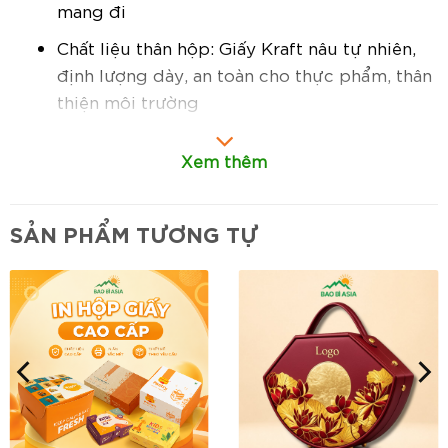
mang đi
Chất liệu thân hộp: Giấy Kraft nâu tự nhiên,
định lượng dày, an toàn cho thực phẩm, thân
thiện môi trường
Chất liệu nắp: Giấy Kraft đồng bộ, thiết kế
Xem thêm
kín, chống tràn, giữ nhiệt tốt
Cấu tạo: Hộp tròn, nắp rời chắc chắn, dễ
SẢN PHẨM TƯƠNG TỰ
đóng mở, thuận tiện cho việc mang đi hoặc
giao hàng
In ấn: Có thể in logo, slogan hoặc thông tin
thương hiệu theo yêu cầu
Đặc điểm nổi bật:
Thiết kế hộp tròn, nắp giấy kín:
Giúp đóng
mở dễ dàng, giữ thực phẩm an toàn khi vận