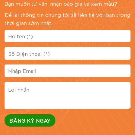
Bạn muốn tư vấn, nhận báo giá và xem mẫu?
Để lại thông tin chúng tôi sẽ liên hệ với bạn trong
thời gian sớm nhất.