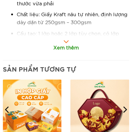
thước vừa phải
Chất liệu: Giấy Kraft nâu tự nhiên, định lượng
dày dặn từ 250gsm – 300gsm
Cấu tạo: 1 lớp hoặc 2 lớp tùy chọn, có lớp
chống thấm dầu mỡ bên trong
Xem thêm
Hình dáng: Dạng hộp vuông hoặc chữ nhật
nhỏ gọn, nắp gập chắc chắn, dễ đóng mở
SẢN PHẨM TƯƠNG TỰ
In ấn: Hỗ trợ in logo, slogan hoặc họa tiết
nhận diện thương hiệu
Đặc điểm nổi bật:
Thiết kế hộp nhỏ gọn, tiện lợi:
Kích thước
lý tưởng đựng gà rán phần nhỏ, đồ ăn nhanh
hoặc phần ăn riêng, dễ đóng mở, tiện lợi
mang đi.