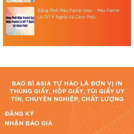
Website:
https://baobiasia.com
Bảng Phối Màu Pastel Đẹp – Màu Pastel
Là Gì? Ý Nghĩa Và Cách Phối
Đánh giá bài viết
BAO BÌ ASIA TỰ HÀO LÀ ĐƠN VỊ IN
THÙNG GIẤY, HỘP GIẤY, TÚI GIẤY UY
TÍN, CHUYÊN NGHIỆP, CHẤT LƯỢNG
ĐĂNG KÝ
NHẬN BÁO GIÁ