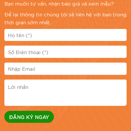
Bạn muốn tư vấn, nhận báo giá và xem mẫu?
Để lại thông tin chúng tôi sẽ liên hệ với bạn trong
thời gian sớm nhất.