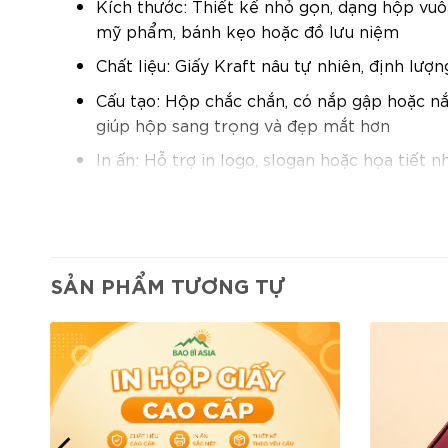
Kích thước: Thiết kế nhỏ gọn, dạng hộp vuô
mỹ phẩm, bánh kẹo hoặc đồ lưu niệm
Chất liệu: Giấy Kraft nâu tự nhiên, định l
Cấu tạo: Hộp chắc chắn, có nắp gập hoặc nắ
giúp hộp sang trọng và đẹp mắt hơn
In ấn: Hỗ trợ in logo, slogan hoặc họa tiết 
Đặc điểm nổi bật:
Thiết kế sang trọng với dây ruy băng thắt
các dịp lễ, sự kiện hoặc làm quà tặng khách 
SẢN PHẨM TƯƠNG TỰ
Chất liệu Kraft thân thiện môi trường:
Giấy
phần bảo vệ môi trường, mang lại hình ảnh t
Gia tăng nhận diện thương hiệu:
Bao Bì Asi
đẹp mắt mà còn thể hiện sự chuyên nghiệp, 
Ứng dụng đa dạng:
Thích hợp đựng quà tặng
handmade hoặc làm hộp quà sự kiện, tri ân 