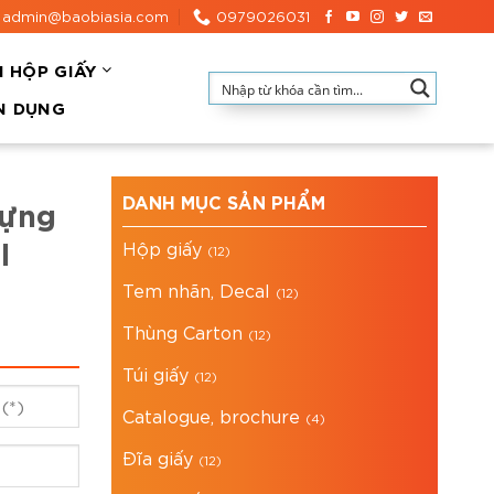
admin@baobiasia.com
0979026031
N HỘP GIẤY
N DỤNG
DANH MỤC SẢN PHẨM
đựng
l
Hộp giấy
(12)
Tem nhãn, Decal
(12)
Thùng Carton
(12)
Túi giấy
(12)
Catalogue, brochure
(4)
Đĩa giấy
(12)