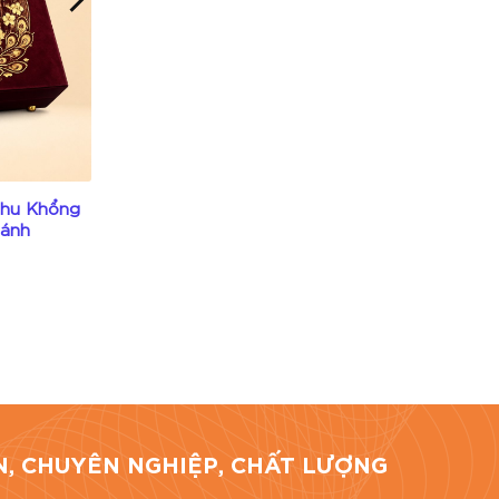
thu Khổng
HBTT44 Hộp bánh trung thu Vạn
bánh
Lộc Thượng Hạng 4 bánh
Liên hệ
hí Minh.
TÍN, CHUYÊN NGHIỆP, CHẤT LƯỢNG