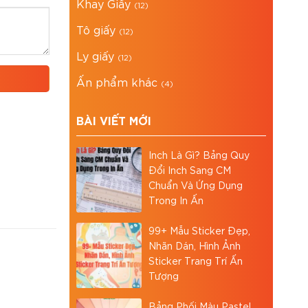
Khay Giấy
(12)
Tô giấy
(12)
Ly giấy
(12)
Ấn phẩm khác
(4)
BÀI VIẾT MỚI
Inch Là Gì? Bảng Quy
Đổi Inch Sang CM
Chuẩn Và Ứng Dụng
Trong In Ấn
99+ Mẫu Sticker Đẹp,
Nhãn Dán, Hình Ảnh
Sticker Trang Trí Ấn
Tượng
Bảng Phối Màu Pastel