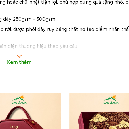
ng hoặc chữ nhật tiện lợi, phù hợp đựng quà tặng nhỏ, p
ượng dày 250gsm – 300gsm
p rời, được phối dây ruy băng thắt nơ tạo điểm nhấn th
nhận diện thương hiệu theo yêu cầu
Xem thêm
 nơ:
Giúp hộp quà trở nên tinh tế, nổi bật và lịch sự, ph
hàng, đối tác.
 Kraft dày dặn, chắc chắn, vừa đảm bảo tính thẩm mỹ 
hương hiệu gần gũi, hiện đại.
a hỗ trợ in logo, slogan hoặc thiết kế riêng giúp hộp kh
giúp quảng bá thương hiệu hiệu quả.
 nhỏ, mỹ phẩm, bánh kẹo, trang sức, phụ kiện thời tran
khách hàng, quà hội nghị.