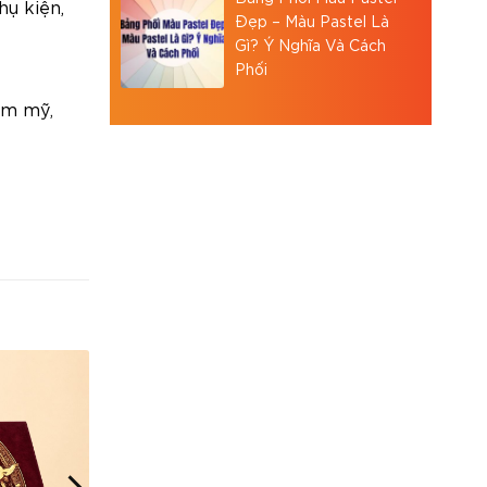
hụ kiện,
Đẹp – Màu Pastel Là
Gì? Ý Nghĩa Và Cách
Phối
ẩm mỹ,
ù hợp cho
vừa góp
ông chỉ
g, đồ