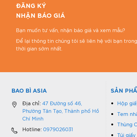
ĐĂNG KÝ
NHẬN BÁO GIÁ
Bạn muốn tư vấn, nhận báo giá và xem mẫu?
Để lại thông tin chúng tôi sẽ liên hệ với bạn tron
thời gian sớm nhất.
BAO BÌ ASIA
SẢN PH
Địa chỉ:
47 Đường số 46,
Hộp giấ
Phường Tân Tạo, Thành phố Hồ
Tem nhã
Chí Minh
Thùng C
Hotline:
0979026031
Túi giấy