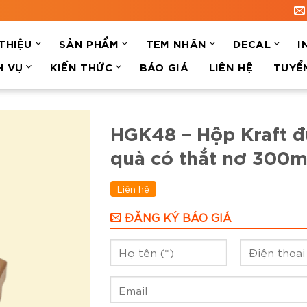
 THIỆU
SẢN PHẨM
TEM NHÃN
DECAL
I
H VỤ
KIẾN THỨC
BÁO GIÁ
LIÊN HỆ
TUYỂ
HGK48 – Hộp Kraft 
quà có thắt nơ 300m
Liên hệ
ĐĂNG KÝ BÁO GIÁ