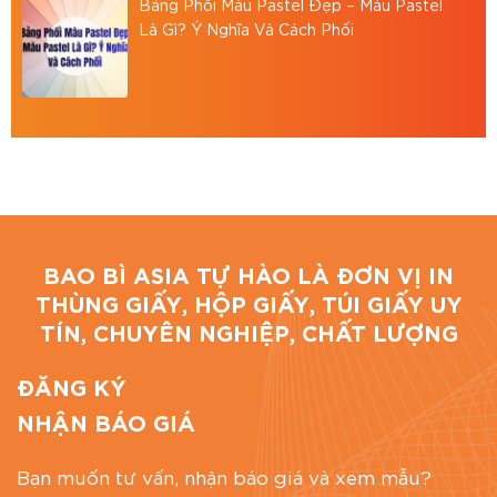
Bảng Phối Màu Pastel Đẹp – Màu Pastel
hộp giấy carton, in thùng carton,.. theo yêu cầu.
Là Gì? Ý Nghĩa Và Cách Phối
Địa chỉ: 766/18 Lạc Long Quân, Phường 9, Tân
Bình, TP.HCM
Hotline: 0867886811
Email: baobiasiavn@gmail.com
Website:
https://baobiasia.com
BAO BÌ ASIA TỰ HÀO LÀ ĐƠN VỊ IN
Đánh giá bài viết
THÙNG GIẤY, HỘP GIẤY, TÚI GIẤY UY
TÍN, CHUYÊN NGHIỆP, CHẤT LƯỢNG
ĐĂNG KÝ
NHẬN BÁO GIÁ
Bạn muốn tư vấn, nhận báo giá và xem mẫu?