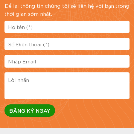
Để lại thông tin chúng tôi sẽ liên hệ với bạn trong
thời gian sớm nhất.