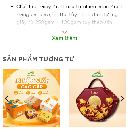
Chất liệu: Giấy Kraft nâu tự nhiên hoặc Kraft
trắng cao cấp, có thể tùy chọn định lượng
giấy từ 250gsm – 400gsm tùy theo sản
phẩm đựng
Xem thêm
Cấu tạo: Đa dạng thiết kế như hộp vuông,
hộp chữ nhật, hộp tròn, hộp có cửa sổ mica,
hộp có quai xách, hộp phủ chống thấm dầu
SẢN PHẨM TƯƠNG TỰ
mỡ…
In ấn: Hỗ trợ in logo, slogan, họa tiết hoặc
thiết kế nhận diện thương hiệu theo yêu cầu
Đặc điểm nổi bật:
Thiết kế theo yêu cầu riêng biệt:
gia công
hộp Kraft với mọi kích thước, kiểu dáng và
mẫu mã phù hợp với từng ngành nghề, từng