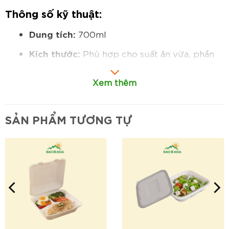
Thông số kỹ thuật:
Dung tích:
700ml
Kích thước:
Phù hợp cho suất ăn vừa, phần
ăn riêng lẻ hoặc món mang đi.
Xem thêm
Chất liệu:
100% bã mía tự nhiên, thân thiện
môi trường, an toàn cho thực phẩm.
SẢN PHẨM TƯƠNG TỰ
Cấu tạo:
Gồm 1 ngăn, nắp cùng chất liệu bã
mía, khép kín chắc chắn.
Hình dáng:
Dạng hộp vuông bo góc mềm
mại, dễ xếp chồng và vận chuyển.
In ấn:
Có thể in logo, thương hiệu theo yêu
cầu doanh nghiệp.
Đặc điểm nổi bật: