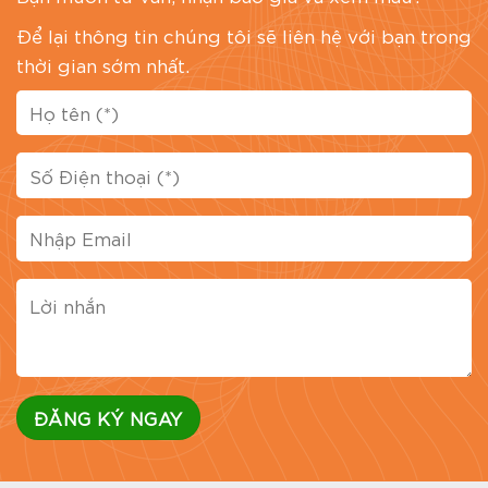
Để lại thông tin chúng tôi sẽ liên hệ với bạn trong
thời gian sớm nhất.