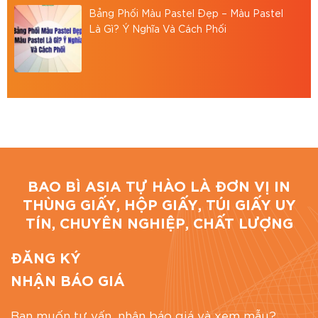
Bình, TP.HCM
Bảng Phối Màu Pastel Đẹp – Màu Pastel
Hotline: 0867886811
Là Gì? Ý Nghĩa Và Cách Phối
Email: baobiasiavn@gmail.com
Website:
https://baobiasia.com
Đánh giá bài viết
BAO BÌ ASIA TỰ HÀO LÀ ĐƠN VỊ IN
THÙNG GIẤY, HỘP GIẤY, TÚI GIẤY UY
TÍN, CHUYÊN NGHIỆP, CHẤT LƯỢNG
ĐĂNG KÝ
NHẬN BÁO GIÁ
Bạn muốn tư vấn, nhận báo giá và xem mẫu?