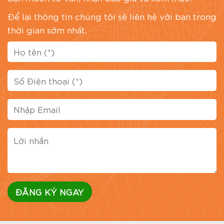
Để lại thông tin chúng tôi sẽ liên hệ với bạn trong
thời gian sớm nhất.