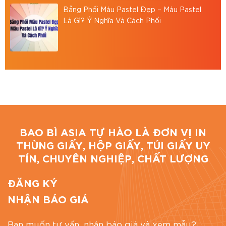
Bảng Phối Màu Pastel Đẹp – Màu Pastel
Là Gì? Ý Nghĩa Và Cách Phối
BAO BÌ ASIA TỰ HÀO LÀ ĐƠN VỊ IN
THÙNG GIẤY, HỘP GIẤY, TÚI GIẤY UY
TÍN, CHUYÊN NGHIỆP, CHẤT LƯỢNG
ĐĂNG KÝ
NHẬN BÁO GIÁ
Bạn muốn tư vấn, nhận báo giá và xem mẫu?