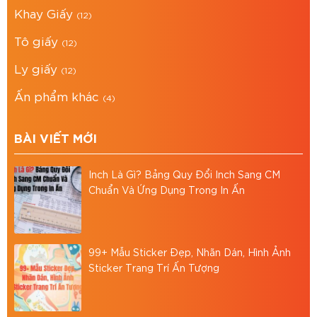
Bao Bì Asia tự hào là đơn vị in ấn trên mọi chất
Khay Giấy
(12)
liệu, uy tín, chuyên nghiệp, chất lượng tại Thành
Tô giấy
(12)
phố Hồ Chí Minh. Chúng tôi cung cấp dịch vụ: in
hộp giấy carton, in thùng carton,.. theo yêu cầu.
Ly giấy
(12)
Địa chỉ: 766/18 Lạc Long Quân, Phường 9, Tân
Ấn phẩm khác
(4)
Bình, TP.HCM
BÀI VIẾT MỚI
Hotline: 0867886811
Email: baobiasiavn@gmail.com
Inch Là Gì? Bảng Quy Đổi Inch Sang CM
Website:
https://baobiasia.com
Chuẩn Và Ứng Dụng Trong In Ấn
Đánh giá bài viết
99+ Mẫu Sticker Đẹp, Nhãn Dán, Hình Ảnh
Sticker Trang Trí Ấn Tượng