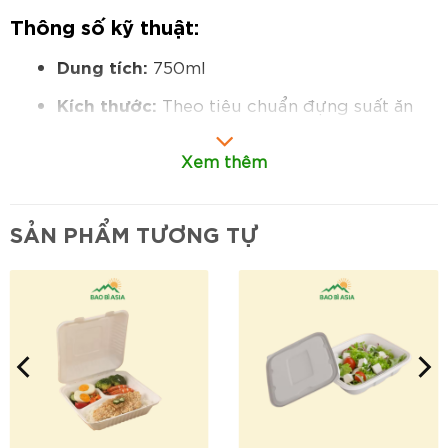
Thông số kỹ thuật:
Dung tích:
750ml
Kích thước:
Theo tiêu chuẩn đựng suất ăn
vừa hoặc phần ăn kết hợp món chính – món
phụ.
Xem thêm
Chất liệu:
bã mía tự nhiên
100%
, phân hủy
sinh học, an toàn cho thực phẩm và thân
SẢN PHẨM TƯƠNG TỰ
thiện môi trường.
Cấu tạo:
2 ngăn riêng biệt
nắp
Gồm
và
cùng chất liệu bã mía
, khít chặt, chống tràn
hiệu quả.
Hình dáng:
Dạng hộp chữ nhật bo tròn, chắc
chắn, dễ xếp chồng khi lưu trữ hoặc vận
chuyển.