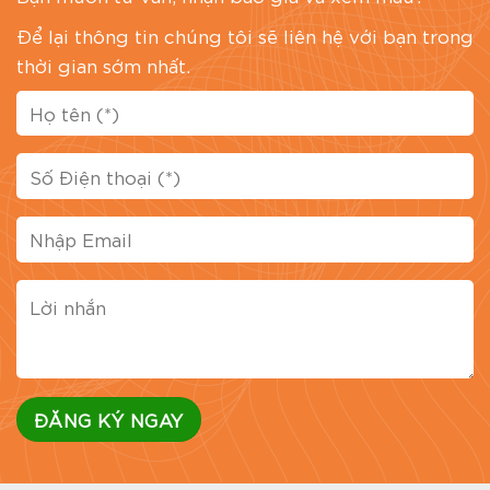
Để lại thông tin chúng tôi sẽ liên hệ với bạn trong
thời gian sớm nhất.