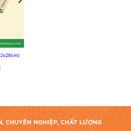
hí Minh.
 22x28cm)
Hộp bã mía 4 ngăn (size 20x25cm)
Không sẵn hàng
giá bài viết
TÍN, CHUYÊN NGHIỆP, CHẤT LƯỢNG