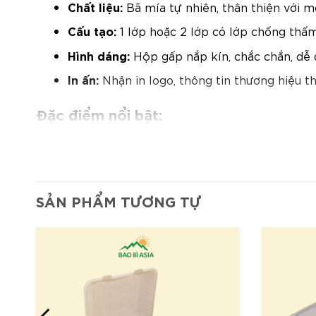
Chất liệu:
Bã mía tự nhiên, thân thiện với 
Cấu tạo:
1 lớp hoặc 2 lớp có lớp chống thấ
Hình dáng:
Hộp gấp nắp kín, chắc chắn, dễ
In ấn:
Nhận in logo, thông tin thương hiệu t
Đặc điểm nổi bật:
Thiết kế chuẩn burger:
Giữ bánh nguyên vẹn
Chất liệu bã mía tự nhiên:
An toàn, không c
Chống thấm hiệu quả:
Lớp chống thấm bên 
SẢN PHẨM TƯƠNG TỰ
Dễ đóng mở, tiện lợi:
Phù hợp mang đi hoặc
Hỗ trợ in ấn thương hiệu:
Giúp nâng cao nh
Mua sản phẩm tại Bao Bì Asia
Sản xuất trực tiếp, không qua trung gian → 