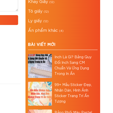
Khay Giấy
(12)
Tô giấy
(12)
Ly giấy
(12)
Ấn phẩm khác
(4)
BÀI VIẾT MỚI
Inch Là Gì? Bảng Quy
Đổi Inch Sang CM
Chuẩn Và Ứng Dụng
Trong In Ấn
99+ Mẫu Sticker Đẹp,
Nhãn Dán, Hình Ảnh
Sticker Trang Trí Ấn
Tượng
Bảng Phối Màu Pastel