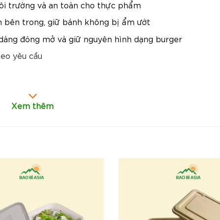
môi trường và an toàn cho thực phẩm
m bên trong, giữ bánh không bị ẩm ướt
 dàng đóng mở và giữ nguyên hình dạng burger
heo yêu cầu
, chống dập nát trong quá trình vận chuyển.
Xem thêm
hứa hóa chất độc hại, thân thiện với môi trường.
trong giúp giữ thực phẩm tươi ngon, không bị ẩm.
 giao hàng, giúp bảo quản thực phẩm tối ưu.
ận diện và quảng bá thương hiệu một cách hiệu quả.
Giá cạnh tranh nhất thị trường.