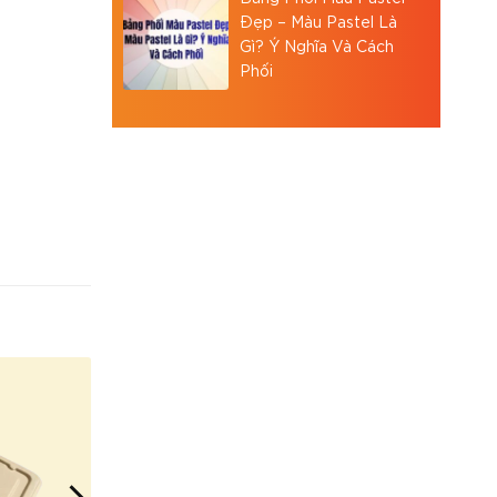
Đẹp – Màu Pastel Là
Gì? Ý Nghĩa Và Cách
Phối