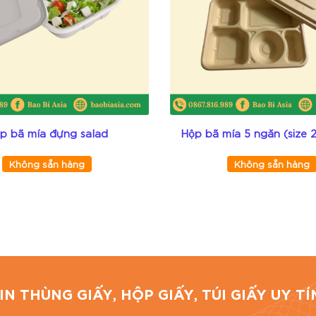
 với đơn giá trị lớn.
lượng, đúng tiến độ.
iệu, uy tín, chuyên nghiệp, chất lượng tại Thành phố Hồ C
thùng carton,.. theo yêu cầu.
p bã mía đựng salad
Hộp bã mía 5 ngăn (size
nh, TP.HCM
Không sẵn hàng
Không sẵn hàng
Đánh 
IN THÙNG GIẤY, HỘP GIẤY, TÚI GIẤY UY 