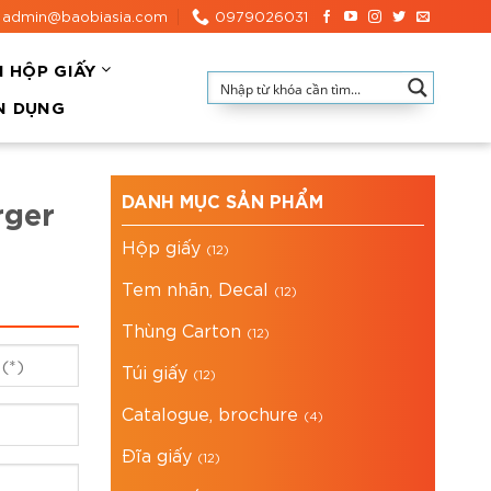
admin@baobiasia.com
0979026031
N HỘP GIẤY
N DỤNG
DANH MỤC SẢN PHẨM
rger
Hộp giấy
(12)
Tem nhãn, Decal
(12)
Thùng Carton
(12)
Túi giấy
(12)
Catalogue, brochure
(4)
Đĩa giấy
(12)