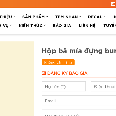
 THIỆU
SẢN PHẨM
TEM NHÃN
DECAL
I
H VỤ
KIẾN THỨC
BÁO GIÁ
LIÊN HỆ
TUYỂ
Hộp bã mía đựng bu
Không sẵn hàng
ĐĂNG KÝ BÁO GIÁ