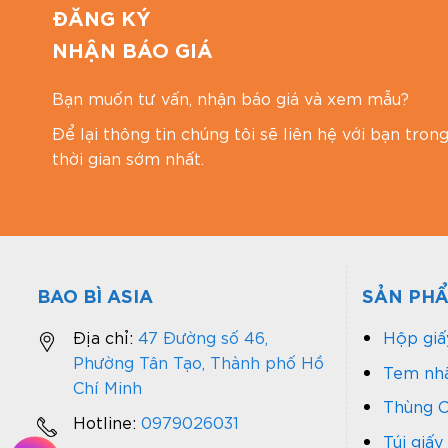
ĐĂNG KÝ
NHẬN BÁO GIÁ
Bạn muốn tư vấn, nhận báo giá và xem mẫu?
Để lại thông tin chúng tôi sẽ liên hệ với bạn tron
thời gian sớm nhất.
BAO BÌ ASIA
SẢN PH
Địa chỉ:
47 Đường số 46,
Hộp giấ
Phường Tân Tạo, Thành phố Hồ
Tem nhã
Chí Minh
Thùng C
Hotline:
0979026031
Túi giấy