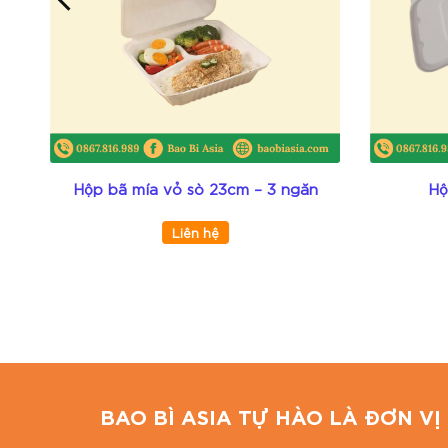
Hỗ trợ in ấn thương hiệu với mọi đơn hàng.
Giao hàng toàn quốc, miễn phí nội thành HCM
Tư vấn mẫu mã miễn phí, cam kết đúng chất 
Giải pháp đóng gói tại BAO BÌ ASIA
Bao Bì Asia tự hào là đơn vị in ấn trên mọi chất l
a
Chúng tôi cung cấp dịch vụ: in hộp giấy carton, in 
Hộp bã mía vỏ sò 23cm – 3 ngăn
Hộ
Địa chỉ: 766/18 Lạc Long Quân, Phường 9, Tân Bì
Liên hệ
Hotline: 0867886811
Email: baobiasiavn@gmail.com
Website:
https://baobiasia.com
BAO BÌ ASIA TỰ HÀO LÀ ĐƠN VỊ 