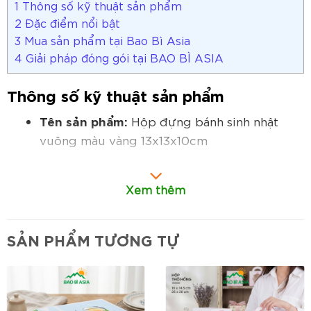
1
Thông số kỹ thuật sản phẩm
2
Đặc điểm nổi bật
3
Mua sản phẩm tại Bao Bì Asia
4
Giải pháp đóng gói tại BAO BÌ ASIA
Thông số kỹ thuật sản phẩm
Tên sản phẩm:
Hộp đựng bánh sinh nhật
vuông màu vàng 13x13x10cm
Kích thước:
13x13x10cm
Xem thêm
Chất liệu:
Giấy Duplex cứng cáp, khả năng
chịu lực tốt, giúp giữ form hộp ổn định.
SẢN PHẨM TƯƠNG TỰ
Thiết kế:
Hộp dạng vuông nắp gài đơn giản,
dễ đóng mở và thuận tiện khi đóng gói.
Trang trí:
Bề mặt có thể in họa tiết sinh nhật
hoặc logo thương hiệu tiệm bánh.