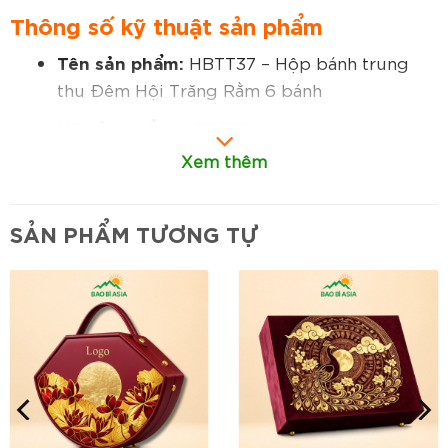
Thông số kỹ thuật sản phẩm
Tên sản phẩm:
HBTT37 – Hộp bánh trung
thu Đêm Hội Trăng Rằm 6 bánh
Mã sản phẩm:
HBTT37
Xem thêm
Kích thước:
Thiết kế tiêu chuẩn dành cho bộ
6 bánh trung thu cao cấp
SẢN PHẨM TƯƠNG TỰ
Chất liệu:
Giấy mỹ thuật cao cấp bồi carton
nhiều lớp chắc chắn
Thiết kế:
Hộp quà trung thu dạng nắp âm
dương sang trọng, kết cấu cân đối
Trang trí:
Hình ảnh đêm trăng đoàn viên kết
hợp các chi tiết truyền thống đặc sắc
Màu sắc:
Tông xanh đêm phối vàng ánh