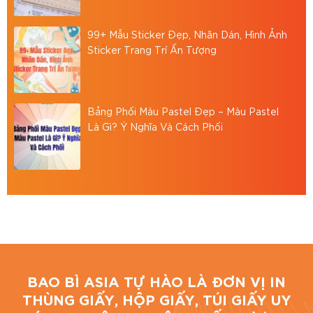
Thiết kế theo yêu cầu:
Nhận gia công theo
mẫu riêng, hỗ trợ in logo và nhận diện
99+ Mẫu Sticker Đẹp, Nhãn Dán, Hình Ảnh
Sticker Trang Trí Ấn Tượng
thương hiệu.
Đa dạng mẫu mã:
Nhiều phong cách từ
truyền thống đến hiện đại, phù hợp nhiều
Bảng Phối Màu Pastel Đẹp – Màu Pastel
phân khúc khách hàng.
Là Gì? Ý Nghĩa Và Cách Phối
Giá thành cạnh tranh:
Chính sách giá tốt
cho đơn hàng số lượng lớn.
Giao hàng nhanh chóng:
Hỗ trợ giao hàng
toàn quốc, đảm bảo đúng tiến độ.
Giải pháp đóng gói tại BAO BÌ ASIA
Bao Bì Asia cung cấp giải pháp đóng gói quà tặng
BAO BÌ ASIA TỰ HÀO LÀ ĐƠN VỊ IN
chuyên nghiệp, giúp nâng cao hình ảnh sản phẩm
THÙNG GIẤY, HỘP GIẤY, TÚI GIẤY UY
và giá trị thương hiệu.