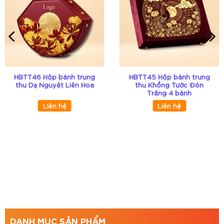
tặng
Trang trí:
Họa tiết Vạn Lộc kết hợp các biểu
tượng may mắn và đoàn viên truyền thống
Màu sắc:
Tông đỏ và vàng sang trọng, tượng
trưng cho tài lộc và thịnh vượng
HBTT46 Hộp bánh trung
HBTT45 Hộp bánh trung
thu Dạ Nguyệt Liên Hoa
thu Khổng Tước Đón
In ấn:
Hỗ trợ in logo, ép kim, dập nổi và
Trăng 4 bánh
thông điệp thương hiệu theo yêu cầu
Liên hệ
Liên hệ
Kiểu hộp:
Hộp bánh trung thu cao cấp 4
bánh
Ứng dụng:
Đựng bánh trung thu, quà tặng
doanh nghiệp, quà tri ân khách hàng, quà
biếu người thân và đối tác
Đặc điểm nổi bật
DANH MỤC SẢN PHẨM