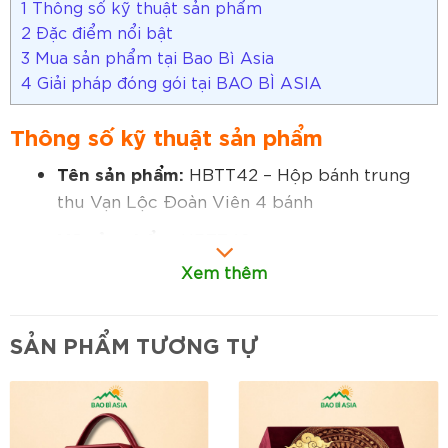
1
Thông số kỹ thuật sản phẩm
2
Đặc điểm nổi bật
3
Mua sản phẩm tại Bao Bì Asia
4
Giải pháp đóng gói tại BAO BÌ ASIA
Thông số kỹ thuật sản phẩm
Tên sản phẩm:
HBTT42 – Hộp bánh trung
thu Vạn Lộc Đoàn Viên 4 bánh
Mã sản phẩm:
HBTT42
Xem thêm
Kích thước:
Thiết kế phù hợp cho bộ 4 bánh
trung thu tiêu chuẩn và cao cấp
SẢN PHẨM TƯƠNG TỰ
Chất liệu:
Giấy mỹ thuật cao cấp bồi carton
cứng, độ bền cao
Thiết kế:
Hộp quà trung thu sang trọng với
kiểu dáng hiện đại, dễ trưng bày và biếu