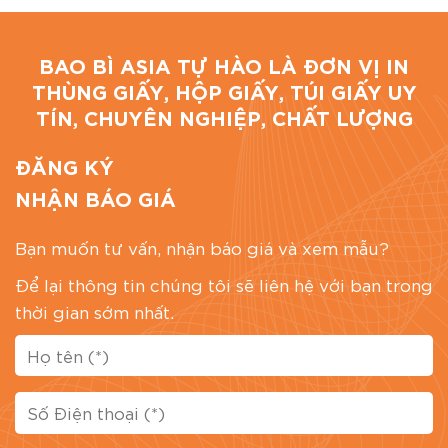
Giao hàng nhanh chóng:
Hỗ trợ giao hàng
toàn quốc, đảm bảo đúng tiến độ.
BAO BÌ ASIA TỰ HÀO LÀ ĐƠN VỊ IN
THÙNG GIẤY, HỘP GIẤY, TÚI GIẤY UY
Giải pháp đóng gói tại BAO BÌ ASIA
TÍN, CHUYÊN NGHIỆP, CHẤT LƯỢNG
Bao Bì Asia cung cấp giải pháp đóng gói quà tặng
chuyên nghiệp, giúp nâng cao hình ảnh sản phẩm
ĐĂNG KÝ
và giá trị thương hiệu.
NHẬN BÁO GIÁ
Ngoài các dòng hộp quà bánh cao cấp, chúng tôi
Bạn muốn tư vấn, nhận báo giá và xem mẫu?
còn cung cấp đa dạng bao bì như: hộp giấy, túi
giấy, hộp quà sự kiện, hộp mỹ phẩm và hộp quà
Để lại thông tin chúng tôi sẽ liên hệ với bạn trong
tặng doanh nghiệp, đáp ứng mọi nhu cầu đóng
thời gian sớm nhất.
gói.
Địa chỉ:
47 Đường số 46, Phường Tân Tạo, TP.HCM
Hotline:
0867 886 811
Email:
baobiasiavn@gmail.com