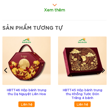
Kích thước:
32x12x6cm
Xem thêm
Chất liệu:
Giấy mỹ thuật cao cấp bồi carton
lạnh
SẢN PHẨM TƯƠNG TỰ
Thiết kế:
Hộp nắp rời dạng âm dương, dáng
chữ nhật dài
Trang trí:
Họa tiết mặt trăng cách điệu, hiệu
ứng ánh sáng in nổi kết hợp ép kim
Màu sắc:
Xanh navy chủ đạo phối trắng và
vàng kim
Ứng dụng:
Dùng làm quà tặng bánh trung
thu, quà biếu doanh nghiệp, quà tặng cao
cấp
HBTT46 Hộp bánh trung
HBTT45 Hộp bánh trung
thu Dạ Nguyệt Liên Hoa
thu Khổng Tước Đón
Trăng 4 bánh
Đặc điểm nổi bật
Liên hệ
Liên hệ
Thiết kế hiện đại, khác biệt:
Tông xanh đậm