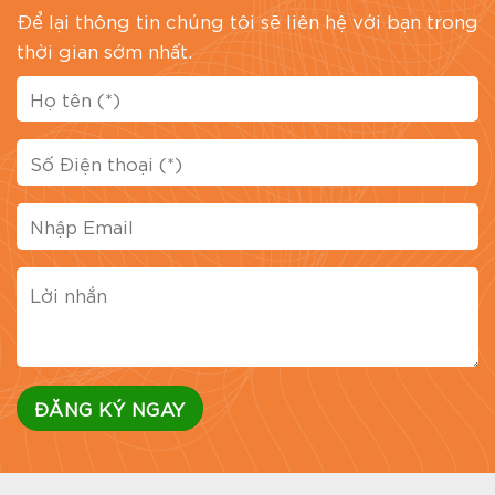
Đánh giá bài viết
Để lại thông tin chúng tôi sẽ liên hệ với bạn trong
thời gian sớm nhất.