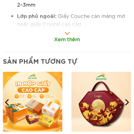
2–3mm
Lớp phủ ngoài:
Giấy Couche cán màng mờ
hoặc giấy Crystal cao cấp
Cấu trúc hộp:
Xem thêm
Dạng nắp rời (âm dương) hoặc nắp hít
nam châm
SẢN PHẨM TƯƠNG TỰ
Bên trong có thể chèn khay định hình
bằng nhựa trong, kraft hoặc nhung
Có thể gắn cửa sổ mica nhìn thấy sản
phẩm bên trong
Gia công:
In offset 1–4 màu, ép kim vàng/đỏ