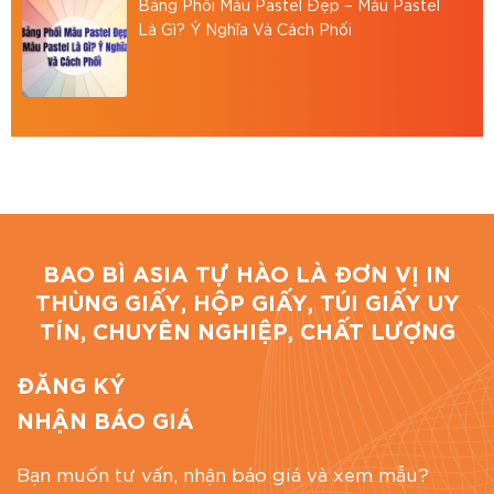
Bảng Phối Màu Pastel Đẹp – Màu Pastel
Tư vấn mẫu mã miễn phí, cam kết đúng chất
Là Gì? Ý Nghĩa Và Cách Phối
lượng, đúng tiến độ.
Giải pháp đóng gói tại BAO BÌ ASIA
Bao Bì Asia tự hào là đơn vị in ấn trên mọi chất
liệu, uy tín, chuyên nghiệp, chất lượng tại Thành
phố Hồ Chí Minh. Chúng tôi cung cấp dịch vụ: in
hộp giấy carton, in thùng carton,.. theo yêu cầu.
BAO BÌ ASIA TỰ HÀO LÀ ĐƠN VỊ IN
Địa chỉ: 766/18 Lạc Long Quân, Phường 9, Tân
THÙNG GIẤY, HỘP GIẤY, TÚI GIẤY UY
Bình, TP.HCM
TÍN, CHUYÊN NGHIỆP, CHẤT LƯỢNG
Hotline: 0867886811
ĐĂNG KÝ
Email: baobiasiavn@gmail.com
NHẬN BÁO GIÁ
Website:
https://baobiasia.com
Bạn muốn tư vấn, nhận báo giá và xem mẫu?