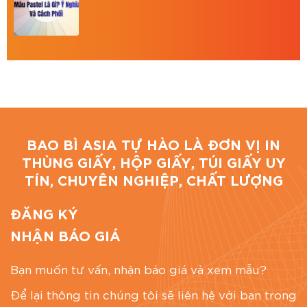
lượng – đúng tiến độ – đúng yêu cầu.
Giải pháp đóng gói tại BAO BÌ ASIA
Bao Bì Asia tự hào là đơn vị chuyên in ấn – sản xuất
hộp giấy quà Tết cao cấp, uy tín và chuyên nghiệp
tại TP. Hồ Chí Minh.
Chúng tôi nhận in: hộp giấy quà biếu, hộp carton,
BAO BÌ ASIA TỰ HÀO LÀ ĐƠN VỊ IN
hộp cứng cao cấp, túi giấy, bao bì thực phẩm…
THÙNG GIẤY, HỘP GIẤY, TÚI GIẤY UY
theo mọi yêu cầu thiết kế.
TÍN, CHUYÊN NGHIỆP, CHẤT LƯỢNG
BAO BÌ ASIA
Địa chỉ: 766/18 Lạc Long Quân, Phường 9, Tân
ĐĂNG KÝ
Bình, TP.HCM
NHẬN BÁO GIÁ
Hotline: 0867 886 811
Email: baobiasiavn@gmail.com
Bạn muốn tư vấn, nhận báo giá và xem mẫu?
Website:
https://baobiasia.com
Để lại thông tin chúng tôi sẽ liên hệ với bạn trong