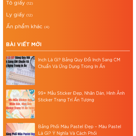
Tô giấy
Dễ tuỳ chỉnh: Có thể thay đổi kích thước,
(12)
màu sắc, in logo thương hiệu giúp nhận diện
Ly giấy
(12)
chuyên nghiệp.
Ấn phẩm khác
(4)
Ứng dụng đa dạng: Phù hợp đựng trà, bánh
mứt, kẹo, hạt dinh dưỡng, rượu mini hoặc set
BÀI VIẾT MỚI
quà biếu doanh nghiệp.
Inch Là Gì? Bảng Quy Đổi Inch Sang CM
Mua sản phẩm tại Bao Bì Asia
Chuẩn Và Ứng Dụng Trong In Ấn
Sản xuất trực tiếp, không qua trung gian →
Giá cạnh tranh nhất thị trường.
Nhận in logo – thiết kế riêng cho từng doanh
99+ Mẫu Sticker Đẹp, Nhãn Dán, Hình Ảnh
Sticker Trang Trí Ấn Tượng
nghiệp.
Giao hàng toàn quốc, miễn phí nội thành
TP.HCM với đơn hàng giá trị lớn.
Bảng Phối Màu Pastel Đẹp – Màu Pastel
Tư vấn mẫu mã miễn phí, cam kết đúng chất
Là Gì? Ý Nghĩa Và Cách Phối