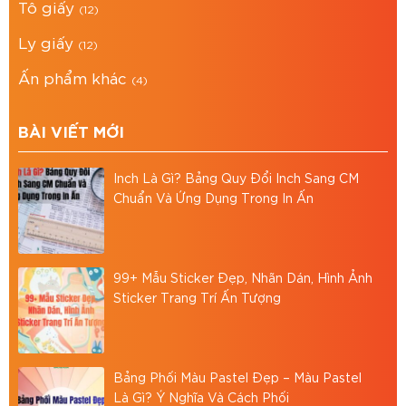
Tô giấy
chắc chắn, dễ xếp chồng, tiện lợi khi giao
(12)
nhận.
Ly giấy
(12)
Phù hợp: Đựng bánh mứt, trà, hạt dinh
Ấn phẩm khác
(4)
dưỡng, đặc sản, hoặc set quà Tết cao cấp.
BÀI VIẾT MỚI
Mua sản phẩm tại Bao Bì Asia
Sản xuất trực tiếp, không qua trung gian →
Inch Là Gì? Bảng Quy Đổi Inch Sang CM
Giá cạnh tranh nhất thị trường.
Chuẩn Và Ứng Dụng Trong In Ấn
Hỗ trợ in ấn thương hiệu với mọi đơn hàng.
Giao hàng toàn quốc, miễn phí nội thành
99+ Mẫu Sticker Đẹp, Nhãn Dán, Hình Ảnh
HCM với đơn giá trị lớn.
Sticker Trang Trí Ấn Tượng
Tư vấn mẫu mã miễn phí, cam kết đúng chất
lượng, đúng tiến độ.
Bảng Phối Màu Pastel Đẹp – Màu Pastel
Giải pháp đóng gói tại BAO BÌ ASIA
Là Gì? Ý Nghĩa Và Cách Phối