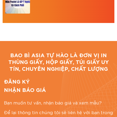
Bao Bì Asia tự hào là đơn vị in ấn uy tín – chuyên
nghiệp – chất lượng tại Thành phố Hồ Chí Minh.
Chúng tôi cung cấp dịch vụ: in hộp giấy carton, in
thùng carton, in bao bì quà tặng, hộp Tết cao cấp
theo yêu cầu.
BAO BÌ ASIA
Địa chỉ: 766/18 Lạc Long Quân, Phường 9, Tân
BAO BÌ ASIA TỰ HÀO LÀ ĐƠN VỊ IN
Bình, TP.HCM
THÙNG GIẤY, HỘP GIẤY, TÚI GIẤY UY
Hotline: 0867 886 811
TÍN, CHUYÊN NGHIỆP, CHẤT LƯỢNG
Email: baobiasiavn@gmail.com
Website:
https://baobiasia.com
ĐĂNG KÝ
NHẬN BÁO GIÁ
Đánh giá bài viết
Bạn muốn tư vấn, nhận báo giá và xem mẫu?
Để lại thông tin chúng tôi sẽ liên hệ với bạn trong