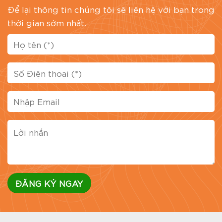
Để lại thông tin chúng tôi sẽ liên hệ với bạn trong
thời gian sớm nhất.