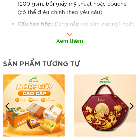
1200 gsm, bồi giấy mỹ thuật hoặc couche
(có thể điều chỉnh theo yêu cầu)
Cấu tạo hộp:
Dạng nắp rời (âm dương) hoặc
dạng kéo, có lót giấy bên trong
Xem thêm
Gia công:
In offset 1–4 màu, ép kim logo,
dập chìm, cán màng mờ/bóng tùy chọn
SẢN PHẨM TƯƠNG TỰ
Phụ kiện thêm:
Ruy băng kéo, gối đỡ cà vạt,
khay định hình
Đặc điểm nổi bật:
Thiết kế thanh lịch, nhỏ gọn:
Phù hợp để
đóng gói cà vạt cao cấp, quà tặng doanh
nhân, lễ tết hoặc trưng bày tại showroom.
Chất liệu giấy cứng chắc chắn:
Giúp hộp
giữ phom tốt, không cong vênh – bảo vệ sản