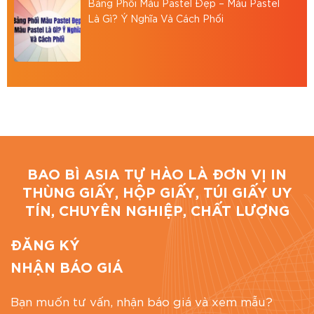
Bảng Phối Màu Pastel Đẹp – Màu Pastel
Là Gì? Ý Nghĩa Và Cách Phối
BAO BÌ ASIA TỰ HÀO LÀ ĐƠN VỊ IN
THÙNG GIẤY, HỘP GIẤY, TÚI GIẤY UY
TÍN, CHUYÊN NGHIỆP, CHẤT LƯỢNG
ĐĂNG KÝ
NHẬN BÁO GIÁ
Bạn muốn tư vấn, nhận báo giá và xem mẫu?