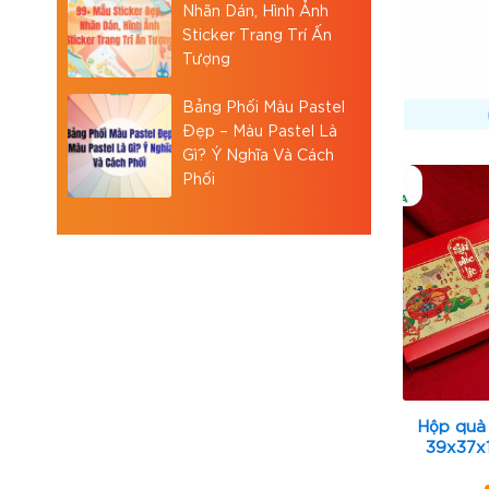
Nhãn Dán, Hình Ảnh
Sticker Trang Trí Ấn
Tượng
Bảng Phối Màu Pastel
Đẹp – Màu Pastel Là
Gì? Ý Nghĩa Và Cách
Phối
Hộp quà
39x37x