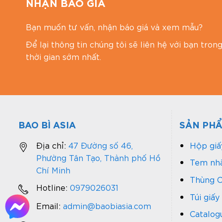
NHẬN BÁO GIÁ
Bạn muốn tư vấn, nhận báo giá và xem mẫu?
Để lại thông tin chúng tôi sẽ liên hệ với bạn tron
thời gian sớm nhất.
BAO BÌ ASIA
SẢN PH
Địa chỉ:
47 Đường số 46,
Hộp giấ
Phường Tân Tạo, Thành phố Hồ
Tem nhã
Chí Minh
Hộp quà
Thùng C
Hotline:
0979026031
Hộp giấy 
Túi giấy
mini thườ
Email:
admin@baobiasia.com
Catalog
này rất p