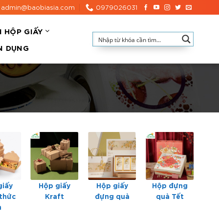
admin@baobiasia.com
0979026031
N HỘP GIẤY
N DỤNG
giấy
Hộp giấy
Hộp giấy
Hộp đựng
Hộ
thức
Kraft
đựng quà
quà Tết
n