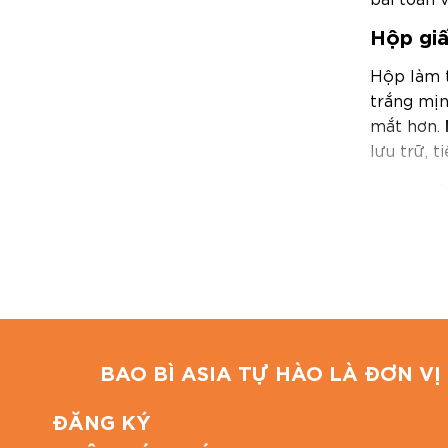
Hộp gi
Hộp
làm t
trắng mịn
mắt hơn.
lưu trữ, 
BAO BÌ ASIA TỰ HÀO LÀ ĐƠN VỊ 
ĐĂNG KÝ