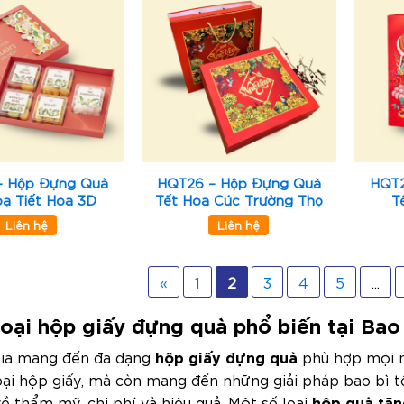
– Hộp Đựng Quà
HQT26 – Hộp Đựng Quà
HQT2
oạ Tiết Hoa 3D
Tết Hoa Cúc Trường Thọ
T
Liên hệ
Liên hệ
«
1
2
3
4
5
...
 loại hộp giấy đựng quà phổ biến tại Bao
hộp giấy đựng quà
sia mang đến đa dạng
phù hợp mọi n
oại hộp giấy, mà còn mang đến những giải pháp bao bì t
hộp quà tặn
về thẩm mỹ, chi phí và hiệu quả. Một số loại