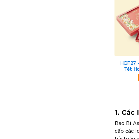
HQT27 
Tết H
1. Các
Bao Bì A
cấp các l
bài toán 