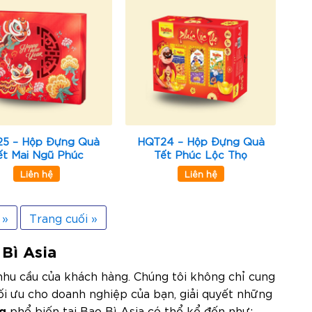
5 – Hộp Đựng Quà
HQT24 – Hộp Đựng Quà
ết Mai Ngũ Phúc
Tết Phúc Lộc Thọ
Liên hệ
Liên hệ
»
Trang cuối »
 Bì Asia
hu cầu của khách hàng. Chúng tôi không chỉ cung
ối ưu cho doanh nghiệp của bạn, giải quyết những
g
phổ biến tại Bao Bì Asia có thể kể đến như: