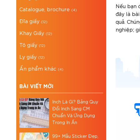
Nếu bạn 
Catalogue, brochure
(4)
đây là bà
Đĩa giấy
quả. Chú
(12)
nghiệp; g
Khay Giấy
(12)
Tô giấy
(12)
Ly giấy
(12)
Ấn phẩm khác
(4)
BÀI VIẾT MỚI
Inch Là Gì? Bảng Quy
Đổi Inch Sang CM
Chuẩn Và Ứng Dụng
Trong In Ấn
99+ Mẫu Sticker Đẹp,