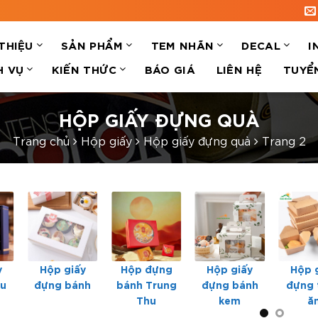
 THIỆU
SẢN PHẨM
TEM NHÃN
DECAL
I
H VỤ
KIẾN THỨC
BÁO GIÁ
LIÊN HỆ
TUYỂ
HỘP GIẤY ĐỰNG QUÀ
Trang chủ
Hộp giấy
Hộp giấy đựng quà
Trang 2
y
Hộp giấy
Hộp đựng
Hộp giấy
Hộp 
ợu
đựng bánh
bánh Trung
đựng bánh
đựng 
Thu
kem
ă