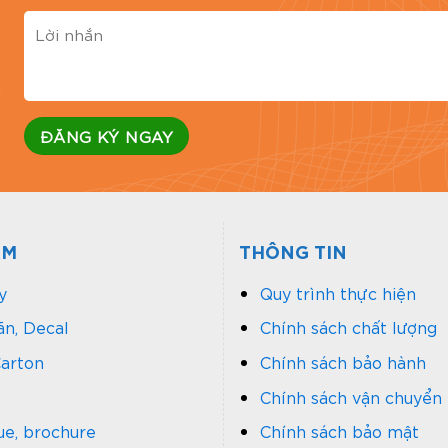
g
ẨM
THÔNG TIN
Hộp giấy đựng qu
y
Quy trình thực hiện
n, Decal
Chính sách chất lượng
 giấy kraft
arton
Chính sách bảo hành
kraft
được làm từ giấy tái chế mang phong cách mộc mạc
Chính sách vận chuyển
ng được dùng cho quà tặng cá nhân, tri ân nhân viên nh
ue, brochure
Chính sách bảo mật
hù hợp cho các doanh nghiệp muốn truyền tải thông điệ