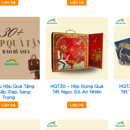
Liên hệ
Liên hệ
u Hộp Quà Tặng
HQT30 – Hộp Đựng Quà
HQT2
ấp, Đẹp, Sang
Tết Ngọc Đỏ An Nhiên
Tết
Trọng
Liên hệ
Liên hệ