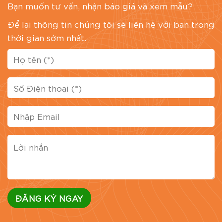
Bạn muốn tư vấn, nhận báo giá và xem mẫu?
Để lại thông tin chúng tôi sẽ liên hệ với bạn trong
thời gian sớm nhất.