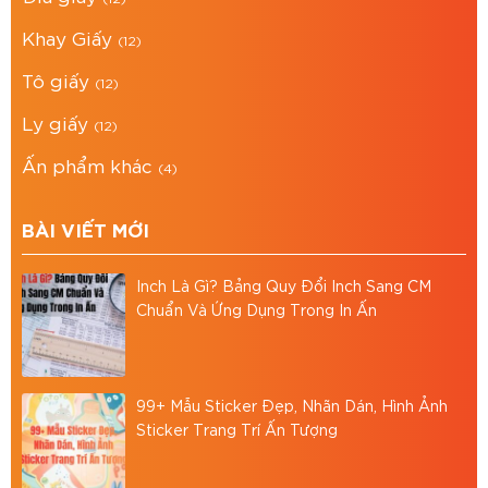
liệu, uy tín, chuyên nghiệp, chất lượng tại Thành
Khay Giấy
(12)
phố Hồ Chí Minh. Chúng tôi cung cấp dịch vụ: in
Tô giấy
hộp quà giấy, in hộp bánh,.. theo yêu cầu.
(12)
Ly giấy
Địa chỉ: 766/18 Lạc Long Quân, Phường 9, Tân
(12)
Bình, TP.HCM
Ấn phẩm khác
(4)
Hotline: 0867886811
BÀI VIẾT MỚI
Email: baobiasiavn@gmail.com
Website:
https://baobiasia.com
Inch Là Gì? Bảng Quy Đổi Inch Sang CM
Chuẩn Và Ứng Dụng Trong In Ấn
Đánh giá bài viết
99+ Mẫu Sticker Đẹp, Nhãn Dán, Hình Ảnh
Sticker Trang Trí Ấn Tượng