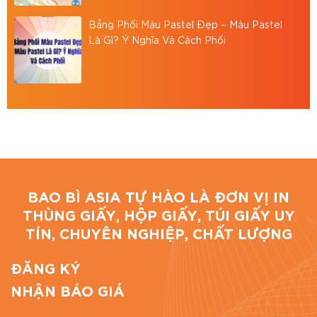
Bảng Phối Màu Pastel Đẹp – Màu Pastel
Là Gì? Ý Nghĩa Và Cách Phối
BAO BÌ ASIA TỰ HÀO LÀ ĐƠN VỊ IN
THÙNG GIẤY, HỘP GIẤY, TÚI GIẤY UY
TÍN, CHUYÊN NGHIỆP, CHẤT LƯỢNG
ĐĂNG KÝ
NHẬN BÁO GIÁ