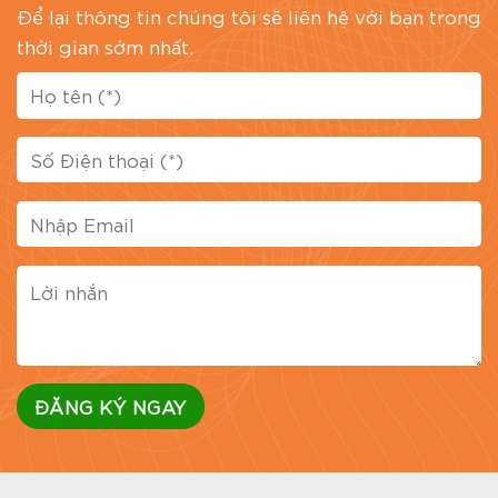
Để lại thông tin chúng tôi sẽ liên hệ với bạn trong
thời gian sớm nhất.