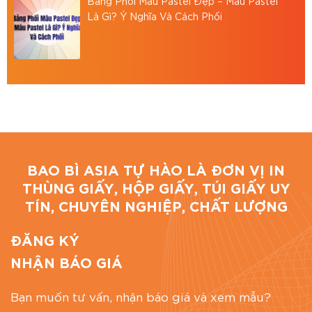
Bảng Phối Màu Pastel Đẹp – Màu Pastel
Là Gì? Ý Nghĩa Và Cách Phối
BAO BÌ ASIA TỰ HÀO LÀ ĐƠN VỊ IN
THÙNG GIẤY, HỘP GIẤY, TÚI GIẤY UY
TÍN, CHUYÊN NGHIỆP, CHẤT LƯỢNG
ĐĂNG KÝ
NHẬN BÁO GIÁ
Bạn muốn tư vấn, nhận báo giá và xem mẫu?