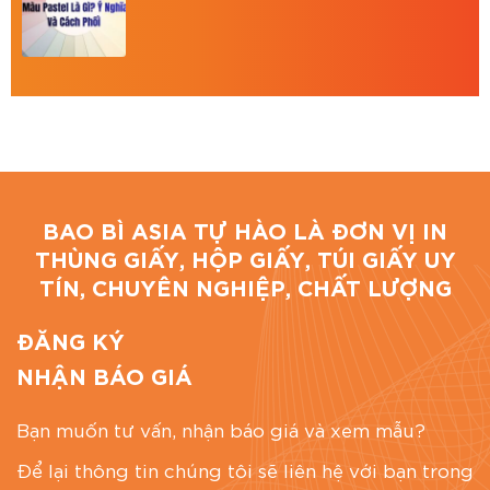
HCM với đơn giá trị lớn.
Tư vấn mẫu mã miễn phí, cam kết đúng chất
lượng, đúng tiến độ.
Giải pháp đóng gói tại BAO BÌ ASIA
Bao Bì Asia tự hào là đơn vị in ấn trên mọi chất
BAO BÌ ASIA TỰ HÀO LÀ ĐƠN VỊ IN
liệu, uy tín, chuyên nghiệp, chất lượng tại Thành
THÙNG GIẤY, HỘP GIẤY, TÚI GIẤY UY
phố Hồ Chí Minh. Chúng tôi cung cấp dịch vụ: in
TÍN, CHUYÊN NGHIỆP, CHẤT LƯỢNG
hộp giấy carton, in thùng carton,… theo yêu cầu.
BAO BÌ ASIA
ĐĂNG KÝ
Địa chỉ: 766/18 Lạc Long Quân, Phường 9, Tân
NHẬN BÁO GIÁ
Bình, TP.HCM
Hotline: 0867886811
Bạn muốn tư vấn, nhận báo giá và xem mẫu?
Email: baobiasiavn@gmail.com
Để lại thông tin chúng tôi sẽ liên hệ với bạn trong
Website:
https://baobiasia.com