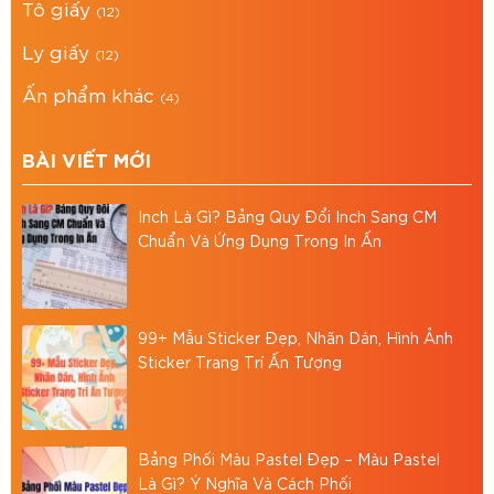
Tô giấy
bảo bảo vệ quà tặng trong quá trình vận
(12)
chuyển.
Ly giấy
(12)
Cấu trúc hai tầng, chia ngăn tiện lợi – dễ sắp
Ấn phẩm khác
(4)
xếp các loại quà khác nhau.
Hỗ trợ in logo, tên thương hiệu rõ nét – nâng
BÀI VIẾT MỚI
tầm giá trị món quà và hình ảnh doanh
nghiệp.
Inch Là Gì? Bảng Quy Đổi Inch Sang CM
Chuẩn Và Ứng Dụng Trong In Ấn
Phù hợp: Hộp quà biếu Tết cao cấp, quà
tặng doanh nghiệp, đối tác, khách hàng.
Mua sản phẩm tại Bao Bì Asia
99+ Mẫu Sticker Đẹp, Nhãn Dán, Hình Ảnh
Sticker Trang Trí Ấn Tượng
Sản xuất trực tiếp, không qua trung gian →
Giá cạnh tranh nhất thị trường.
Hỗ trợ in ấn thương hiệu với mọi đơn hàng.
Bảng Phối Màu Pastel Đẹp – Màu Pastel
Là Gì? Ý Nghĩa Và Cách Phối
Giao hàng toàn quốc, miễn phí nội thành