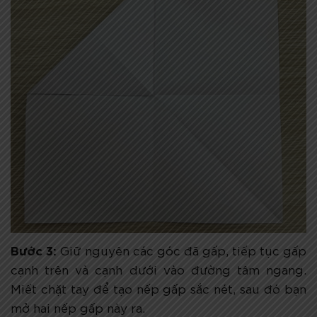
Bước 3:
Giữ nguyên các góc đã gấp, tiếp tục gấp
cạnh trên và cạnh dưới vào đường tâm ngang.
Miết chặt tay để tạo nếp gấp sắc nét, sau đó bạn
mở hai nếp gấp này ra.