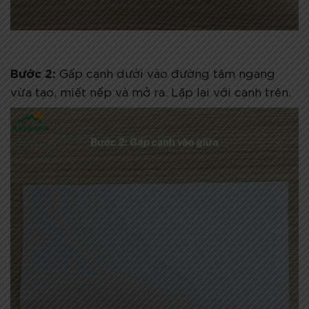
Bước 2:
Gấp cạnh dưới vào đường tâm ngang
vừa tạo, miết nếp và mở ra. Lặp lại với cạnh trên.