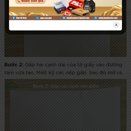
Bước 2:
Gấp hai cạnh dài của tờ giấy vào đường
tâm vừa tạo. Miết kỹ các nếp gấp. Sau đó mở ra.