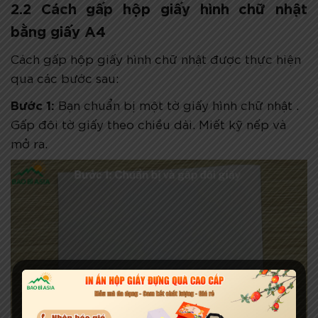
2.2 Cách gấp hộp giấy hình chữ nhật
bằng giấy A4
Cách gấp hộp giấy hình chữ nhật được thực hiện
qua các bước sau:
Bước 1:
Bạn chuẩn bị một tờ giấy hình chữ nhật .
Gấp đôi tờ giấy theo chiều dài. Miết kỹ nếp và
mở ra.