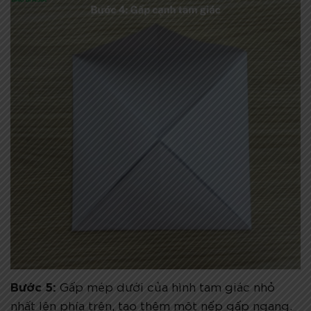
Bước 5:
Gấp mép dưới của hình tam giác nhỏ
nhất lên phía trên, tạo thêm một nếp gấp ngang.