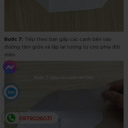
Bước 7:
Tiếp theo bạn gấp các cạnh bên vào
đường tâm giữa và lặp lại tương tự cho phía đối
diện.
0979026031