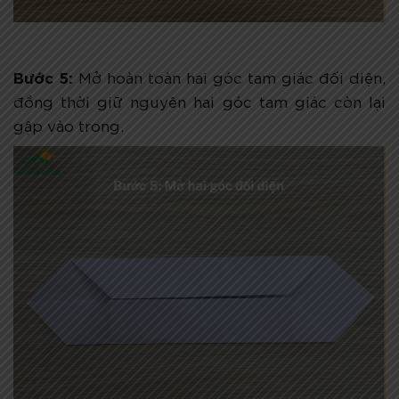
Bước 5:
Mở hoàn toàn hai góc tam giác đối diện,
đồng thời giữ nguyên hai góc tam giác còn lại
gập vào trong.