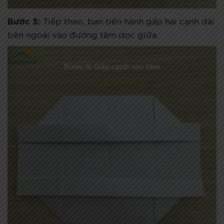
Bước 5:
Tiếp theo, bạn tiến hành gấp hai cạnh dài
bên ngoài vào đường tâm dọc giữa.