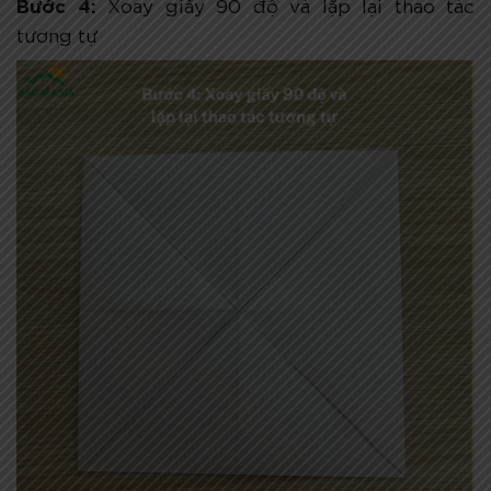
Bước 4:
Xoay giấy 90 độ và lặp lại thao tác
tương tự