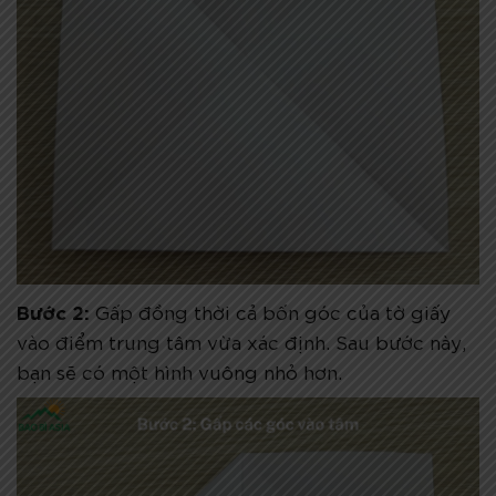
Bước 2:
Gấp đồng thời cả bốn góc của tờ giấy
vào điểm trung tâm vừa xác định. Sau bước này,
bạn sẽ có một hình vuông nhỏ hơn.