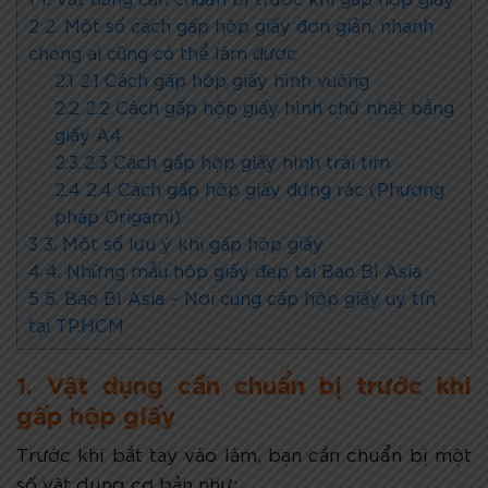
2
2. Một số cách gấp hộp giấy đơn giản, nhanh
chóng ai cũng có thể làm được
2.1
2.1 Cách gấp hộp giấy hình vuông
2.2
2.2 Cách gấp hộp giấy hình chữ nhật bằng
giấy A4
2.3
2.3 Cách gấp hộp giấy hình trái tim
2.4
2.4 Cách gấp hộp giấy đựng rác (Phương
pháp Origami)
3
3. Một số lưu ý khi gấp hộp giấy
4
4. Những mẫu hộp giấy đẹp tại Bao Bì Asia
5
5. Bao Bì Asia – Nơi cung cấp hộp giấy uy tín
tại TP.HCM
1. Vật dụng cần chuẩn bị trước khi
gấp hộp giấy
Trước khi bắt tay vào làm, bạn cần chuẩn bị một
số vật dụng cơ bản như: