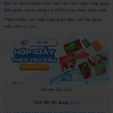
Bao Bì Asia
khám phá một vài cách gấp hộp giấy
đơn giản mà ai cũng có thể tự tay thực hiện nhé!
Tham khảo các mẫu hộp giấy đẹp với đa dạng
mẫu mã
tại đây
.
Banner hộp giấy
Tóm tắt nội dung
[
Hiện
]
1
1. Vật dụng cần chuẩn bị trước khi gấp hộp giấy