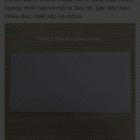
ngang, miết nếp và mở ra. Sau đó, gấp đôi theo
chiều dọc, miết nếp và mở ra.