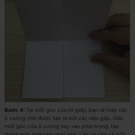
Bước 4:
Tại mỗi góc của tờ giấy, bạn sẽ thấy các
ô vuông nhỏ được tạo ra bởi các nếp gấp. Gấp
một góc của ô vuông này vào phía trong, tạo
thành một hình tam giác nhỏ. Lặp lại cho cả bốn