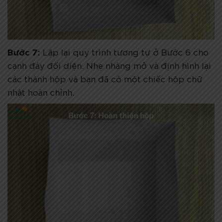
Bước 7:
Lặp lại quy trình tương tự ở Bước 6 cho
cạnh đáy đối diện. Nhẹ nhàng mở và định hình lại
các thành hộp và bạn đã có một chiếc hộp chữ
nhật hoàn chỉnh.