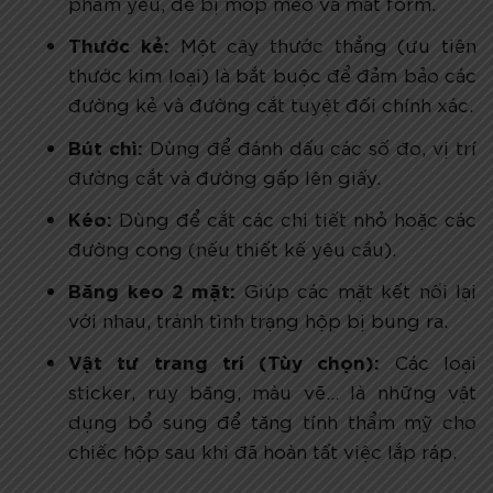
phẩm yếu, dễ bị móp méo và mất form.
Thước kẻ:
Một cây thước thẳng (ưu tiên
thước kim loại) là bắt buộc để đảm bảo các
đường kẻ và đường cắt tuyệt đối chính xác.
Bút chì:
Dùng để đánh dấu các số đo, vị trí
đường cắt và đường gấp lên giấy.
Kéo:
Dùng để cắt các chi tiết nhỏ hoặc các
đường cong (nếu thiết kế yêu cầu).
Băng keo 2 mặt:
Giúp các mặt kết nối lại
với nhau, tránh tình trạng hộp bị bung ra.
Vật tư trang trí (Tùy chọn):
Các loại
sticker, ruy băng, màu vẽ… là những vật
dụng bổ sung để tăng tính thẩm mỹ cho
chiếc hộp sau khi đã hoàn tất việc lắp ráp.