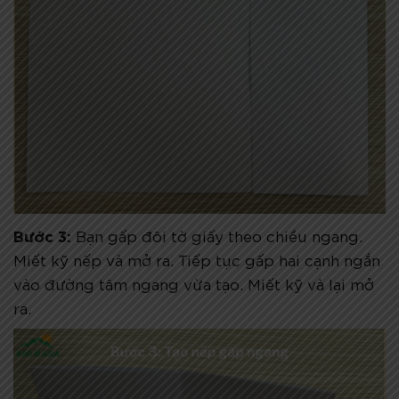
Bước 3:
Bạn gấp đôi tờ giấy theo chiều ngang.
Miết kỹ nếp và mở ra. Tiếp tục gấp hai cạnh ngắn
vào đường tâm ngang vừa tạo. Miết kỹ và lại mở
ra.