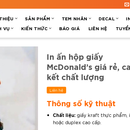
 THIỆU
SẢN PHẨM
TEM NHÃN
DECAL
I
H VỤ
KIẾN THỨC
BÁO GIÁ
LIÊN HỆ
TUYỂ
In ấn hộp giấy
McDonald’s giá rẻ, 
kết chất lượng
Liên hệ
Thông số kỹ thuật
Chất liệu:
giấy kraft thực phẩm, 
hoặc duplex cao cấp.