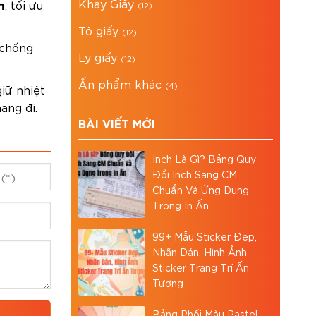
Khay Giấy
m
, tối ưu
(12)
Tô giấy
(12)
 chống
Ly giấy
(12)
Ấn phẩm khác
(4)
iữ nhiệt
ang đi.
BÀI VIẾT MỚI
Inch Là Gì? Bảng Quy
Đổi Inch Sang CM
Chuẩn Và Ứng Dụng
Trong In Ấn
99+ Mẫu Sticker Đẹp,
Nhãn Dán, Hình Ảnh
Sticker Trang Trí Ấn
Tượng
Bảng Phối Màu Pastel