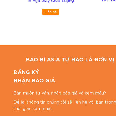
In Hộp Giấy Chất Lượng
Liên hệ
BAO BÌ ASIA TỰ HÀO LÀ ĐƠN VỊ 
ĐĂNG KÝ
NHẬN BÁO GIÁ
Bạn muốn tư vấn, nhận báo giá và xem mẫu?
Để lại thông tin chúng tôi sẽ liên hệ với bạn tron
thời gian sớm nhất.