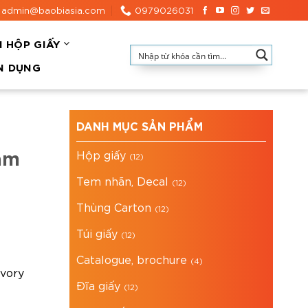
admin@baobiasia.com
0979026031
N HỘP GIẤY
N DỤNG
DANH MỤC SẢN PHẨM
cam
Hộp giấy
(12)
Tem nhãn, Decal
(12)
Thùng Carton
(12)
Túi giấy
(12)
Catalogue, brochure
(4)
ivory
Đĩa giấy
(12)