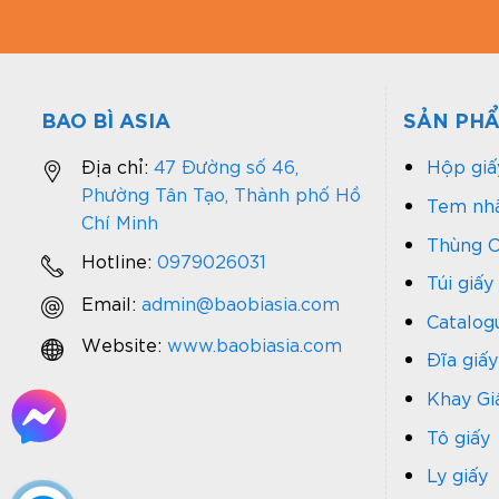
BAO BÌ ASIA
SẢN PH
Địa chỉ:
47 Đường số 46,
Hộp giấ
Phường Tân Tạo, Thành phố Hồ
Tem nhã
Chí Minh
Thùng C
Hotline:
0979026031
Túi giấy
Email:
admin@baobiasia.com
Catalog
Website:
www.baobiasia.com
Đĩa giấy
Khay Gi
Tô giấy
Ly giấy