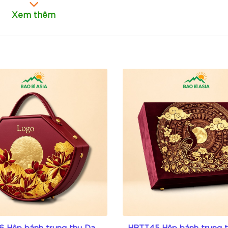
Xem thêm
uy tín tại TP.HCM
ạo ấn tượng mạnh ngay khi xuất hiện trên bàn ăn hoặc t
nh hưởng đến chất lượng và hương vị món ăn.
ới bộ nhận diện thương hiệu McDonald’s.
a đồ nóng hoặc vận chuyển đường xa.
er, gà rán, khoai tây chiên và các món đặc trưng khác.
ng theo, tối ưu trải nghiệm của khách hàng.
 Hộp bánh trung thu Dạ
HBTT45 Hộp bánh trung 