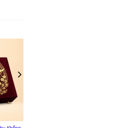
rong đơn
thu Khổng
HBTT44 Hộp bánh trung thu Vạn