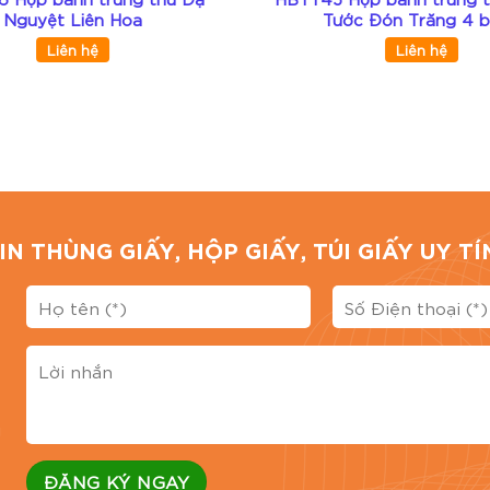
Nguyệt Liên Hoa
Tước Đón Trăng 4 
Liên hệ
Liên hệ
IN THÙNG GIẤY, HỘP GIẤY, TÚI GIẤY UY 
g