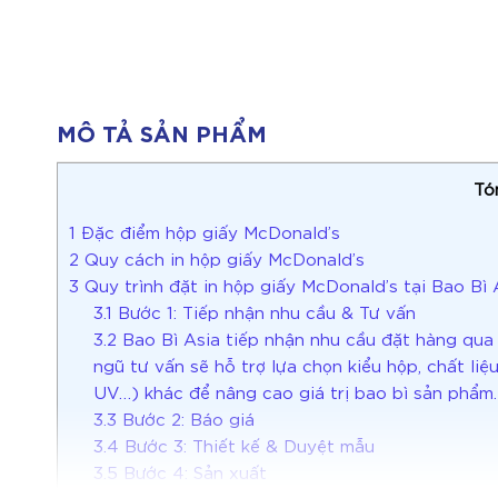
MÔ TẢ SẢN PHẨM
Tó
1
Đặc điểm hộp giấy McDonald’s
2
Quy cách in hộp giấy McDonald’s
3
Quy trình đặt in hộp giấy McDonald’s tại Bao Bì
3.1
Bước 1: Tiếp nhận nhu cầu & Tư vấn
3.2
Bao Bì Asia tiếp nhận nhu cầu đặt hàng qua s
ngũ tư vấn sẽ hỗ trợ lựa chọn kiểu hộp, chất li
UV…) khác để nâng cao giá trị bao bì sản phẩm.
3.3
Bước 2: Báo giá
3.4
Bước 3: Thiết kế & Duyệt mẫu
3.5
Bước 4: Sản xuất