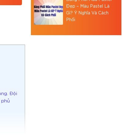
Đẹp – Màu Pastel Là
Gì? Ý Nghĩa Và Cách
Phối
òng. Đội
, phủ