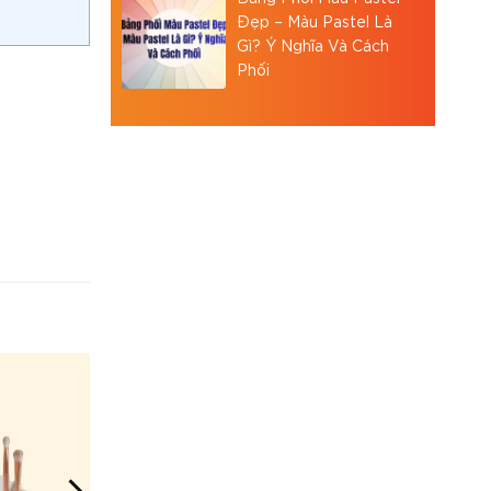
Đẹp – Màu Pastel Là
Gì? Ý Nghĩa Và Cách
Phối