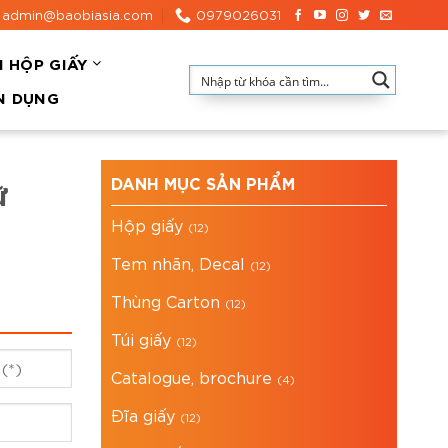
admin@baobiasia.com
0979026031
N HỘP GIẤY
N DỤNG
DANH MỤC SẢN PHẨM
ữ
Hộp giấy
(12)
Tem nhãn, Decal
(12)
Thùng Carton
(12)
Túi giấy
(12)
Catalogue, brochure
(4)
Đĩa giấy
(12)