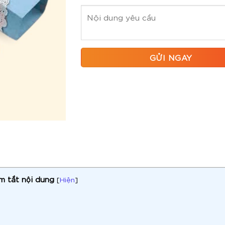
m tắt nội dung
[
Hiện
]