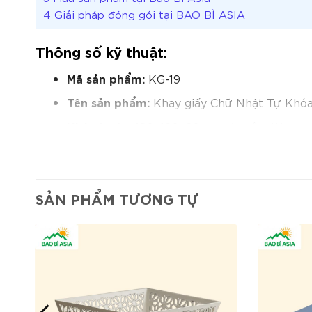
4
Giải pháp đóng gói tại BAO BÌ ASIA
Thông số kỹ thuật:
Mã sản phẩm:
KG-19
Tên sản phẩm:
Khay giấy Chữ Nhật Tự Khó
Kích thước:
180x120x60 mm (chiều dài x chi
Chất liệu:
Giấy Duplex định lượng 350gsm.
Cấu tạo:
Khay được bế khuôn, có các vấu v
SẢN PHẨM TƯƠNG TỰ
Hình dáng:
Hình hộp chữ nhật.
In ấn:
In Offset 4 màu.
Đặc điểm nổi bật:
Lắp ráp nhanh chóng và dễ dàng
, tiết kiệ
Không cần keo dán, thân thiện hơn với môi