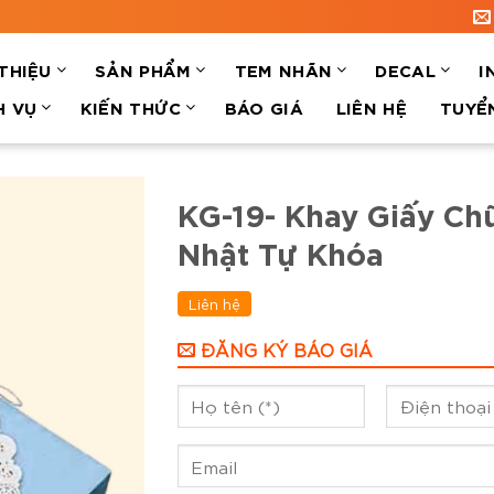
 THIỆU
SẢN PHẨM
TEM NHÃN
DECAL
I
H VỤ
KIẾN THỨC
BÁO GIÁ
LIÊN HỆ
TUYỂ
KG-19- Khay Giấy Ch
Nhật Tự Khóa
Liên hệ
ĐĂNG KÝ BÁO GIÁ