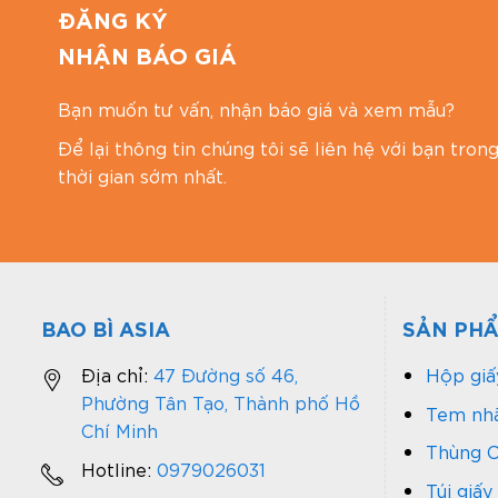
ĐĂNG KÝ
Website:
https://baobiasia.com
NHẬN BÁO GIÁ
Bạn muốn tư vấn, nhận báo giá và xem mẫu?
Để lại thông tin chúng tôi sẽ liên hệ với bạn tron
thời gian sớm nhất.
BAO BÌ ASIA
SẢN PH
Địa chỉ:
47 Đường số 46,
Hộp giấ
Phường Tân Tạo, Thành phố Hồ
Tem nhã
Chí Minh
Thùng C
Hotline:
0979026031
Túi giấy