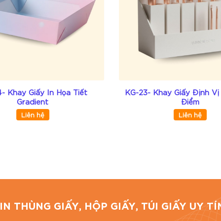
Giá cạnh tranh nhất thị trường.
 cầu.
HCM với đơn hàng giá trị lớn.
- Khay Giấy In Họa Tiết
KG-23- Khay Giấy Định Vị
Gradient
Điểm
 lượng – đúng tiến độ.
Liên hệ
Liên hệ
 bì giấy uy tín, chuyên nghiệp tại TP. Hồ Chí Minh. Chúng
 carton, túi giấy, tem nhãn thương hiệu… theo yêu cầu k
nh, TP.HCM
IN THÙNG GIẤY, HỘP GIẤY, TÚI GIẤY UY 