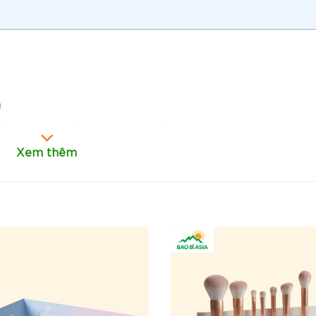
a
ều rộng x chiều cao tham khảo)
Xem thêm
à khe khóa vào nhau mà không cần dùng keo dán.
m thời gian và chi phí sản xuất.
 trường và an toàn cho thực phẩm.