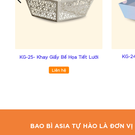
Độ bền và khả năng giữ form tốt.
Mua sản phẩm tại Bao Bì Asia
Sản xuất trực tiếp, không qua trung gian → 
Hỗ trợ thiết kế & in ấn thương hiệu theo yêu
Giao hàng toàn quốc, miễn phí nội thành TP.
KG-24
em
KG-25- Khay Giấy Bế Họa Tiết Lưới
Tư vấn mẫu mã miễn phí, cam kết đúng chất
Liên hệ
Giải pháp đóng gói tại BAO BÌ ASIA
Bao Bì Asia tự hào là đơn vị in ấn và sản xuất bao
cấp: hộp quà Tết cao cấp, hộp giấy mỹ thuật, hộp
BAO BÌ ASIA
Địa chỉ: 766/18 Lạc Long Quân, Phường 9, Tân Bì
BAO BÌ ASIA TỰ HÀO LÀ ĐƠN VỊ 
Hotline: 0867 886 811
Email: baobiasiavn@gmail.com