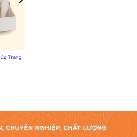
 Cọ Trang
KG-22- Khay Giấy Kraft Có Góc
Cắt Chéo
Liên hệ
 tôi cung
hách hàng.
TÍN, CHUYÊN NGHIỆP, CHẤT LƯỢNG