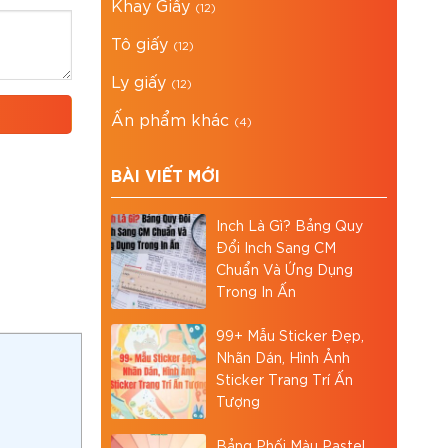
Khay Giấy
(12)
Tô giấy
(12)
Ly giấy
(12)
Ấn phẩm khác
(4)
BÀI VIẾT MỚI
Inch Là Gì? Bảng Quy
Đổi Inch Sang CM
Chuẩn Và Ứng Dụng
Trong In Ấn
99+ Mẫu Sticker Đẹp,
Nhãn Dán, Hình Ảnh
Sticker Trang Trí Ấn
Tượng
Bảng Phối Màu Pastel