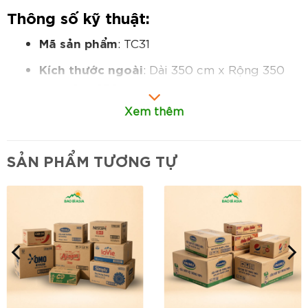
Thông số kỹ thuật:
Mã sản phẩm
: TC31
Kích thước ngoài
: Dài 350 cm x Rộng 350
cm x Cao 250 cm
Xem thêm
Cấu tạo
: 7 lớp giấy carton (sóng CA/AAA)
hoặc tuỳ theo yêu cầu
SẢN PHẨM TƯƠNG TỰ
Chất liệu giấy
: Giấy kraft vàng hoặc nâu
nhập khẩu, định lượng 300–400 gsm
Tải trọng khuyến nghị
: Trên 800 kg (tùy kết
cấu sản phẩm)
In ấn
: Flexo hoặc Offset – in logo, mã hàng,
chỉ dẫn vận chuyển
Ứng dụng
: Đóng gói hàng siêu trường, siêu