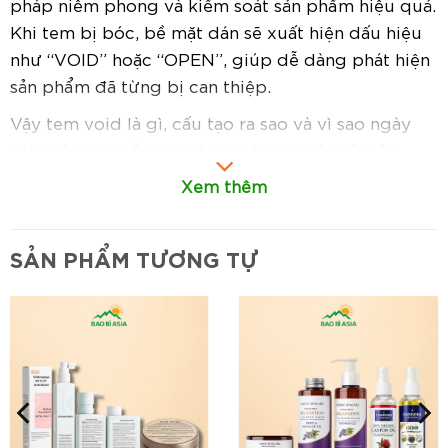
pháp niêm phong và kiểm soát sản phẩm hiệu quả.
Khi tem bị bóc, bề mặt dán sẽ xuất hiện dấu hiệu
như “VOID” hoặc “OPEN”, giúp dễ dàng phát hiện
sản phẩm đã từng bị can thiệp.
Vậy tem void là gì, cấu tạo ra sao và vì sao ngày
càng được nhiều doanh nghiệp tin dùng? Hãy
cùng tìm hiểu chi tiết trong bài viết dưới đây.
Xem thêm
SẢN PHẨM TƯƠNG TỰ