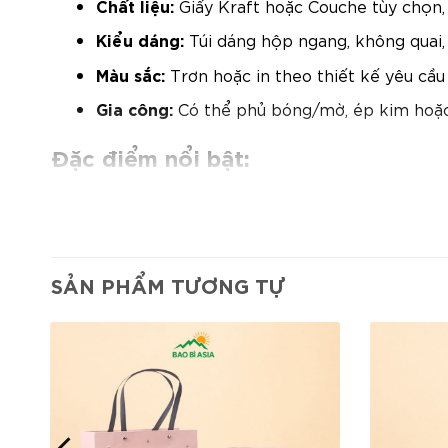
Chất liệu:
Giấy Kraft hoặc Couche tùy chọn
Kiểu dáng:
Túi dáng hộp ngang, không quai,
Màu sắc:
Trơn hoặc in theo thiết kế yêu cầu 
Gia công:
Có thể phủ bóng/mờ, ép kim hoặc
Đặc điểm nổi bật:
Thiết kế đơn giản, tiện dụng:
Túi không qua
handmade hoặc đựng phụ kiện, mỹ phẩm mini
Gọn gàng – dễ xếp:
Không có quai giúp dễ x
hàng cần đóng gói nhanh hoặc bán mang đi.
SẢN PHẨM TƯƠNG TỰ
Chất liệu giấy bền chắc:
Tùy theo nhu cầu c
Couche (bóng đẹp, in màu sống động).
Dễ dàng in ấn thương hiệu:
Diện tích túi đ
năng nhận diện khi giao hàng.
Ứng dụng đa dạng:
Thích hợp cho cửa hàn