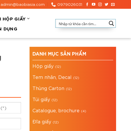
admin@baobiasia.com
0979026031
N HỘP GIẤY
N DỤNG
DANH MỤC SẢN PHẨM
g
Hộp giấy
(12)
Tem nhãn, Decal
(12)
Thùng Carton
(12)
Túi giấy
(12)
Catalogue, brochure
(4)
Đĩa giấy
(12)