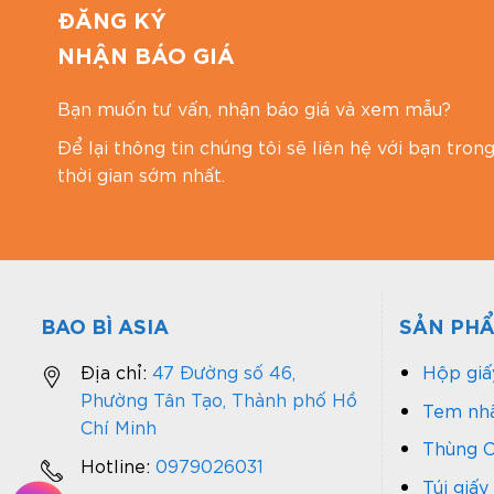
ĐĂNG KÝ
NHẬN BÁO GIÁ
Bạn muốn tư vấn, nhận báo giá và xem mẫu?
Để lại thông tin chúng tôi sẽ liên hệ với bạn tron
thời gian sớm nhất.
BAO BÌ ASIA
SẢN PH
Địa chỉ:
47 Đường số 46,
Hộp giấ
Phường Tân Tạo, Thành phố Hồ
Tem nhã
Chí Minh
Thùng C
Hotline:
0979026031
Túi giấy