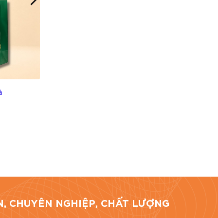
à
Túi Giấy Đựng Cà Phê
Liên hệ
hí Minh.
TÍN, CHUYÊN NGHIỆP, CHẤT LƯỢNG