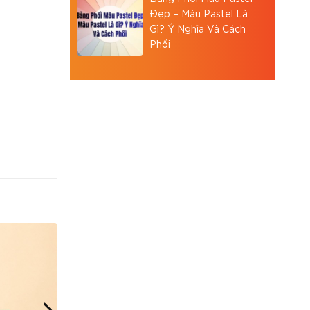
Đẹp – Màu Pastel Là
Gì? Ý Nghĩa Và Cách
Phối
các cửa
) hoặc
 tăng khả
oom mỹ