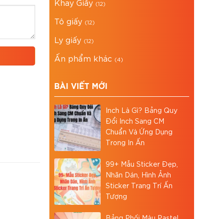
Khay Giấy
(12)
Tô giấy
(12)
Ly giấy
(12)
Ấn phẩm khác
(4)
BÀI VIẾT MỚI
Inch Là Gì? Bảng Quy
Đổi Inch Sang CM
Chuẩn Và Ứng Dụng
Trong In Ấn
99+ Mẫu Sticker Đẹp,
Nhãn Dán, Hình Ảnh
Sticker Trang Trí Ấn
Tượng
Bảng Phối Màu Pastel