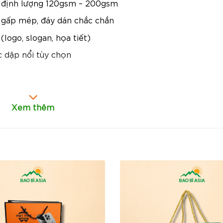
, định lượng 120gsm – 200gsm
 gấp mép, đáy dán chắc chắn
(logo, slogan, họa tiết)
 dập nổi tùy chọn
i phù hợp cho mục đích gói hàng nhẹ, sản phẩm nhỏ, đồ
Xem thêm
, bánh kẹo, trà.
ếp chồng, vận chuyển thuận tiện, đặc biệt phù hợp với 
ó thể chọn giấy Kraft (mộc mạc, thân thiện môi trường
ủ để in logo, tên thương hiệu hoặc thông điệp marketing,
g bánh kẹo, quà tặng nhỏ, sản phẩm handmade, showr