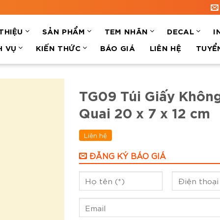
 THIỆU
SẢN PHẨM
TEM NHÃN
DECAL
I
H VỤ
KIẾN THỨC
BÁO GIÁ
LIÊN HỆ
TUYỂ
TG09 Túi Giấy Khôn
Quai 20 x 7 x 12 cm
Liên hệ
ĐĂNG KÝ BÁO GIÁ