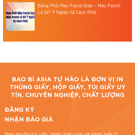
Bảng Phối Màu Pastel Đẹp – Màu Pastel
Bình, TP.HCM
Là Gì? Ý Nghĩa Và Cách Phối
Hotline: 0867886811
Email: baobiasiavn@gmail.com
Website:
https://baobiasia.com
Đánh giá bài viết
BAO BÌ ASIA TỰ HÀO LÀ ĐƠN VỊ IN
THÙNG GIẤY, HỘP GIẤY, TÚI GIẤY UY
TÍN, CHUYÊN NGHIỆP, CHẤT LƯỢNG
ĐĂNG KÝ
NHẬN BÁO GIÁ
Bạn muốn tư vấn, nhận báo giá và xem mẫu?