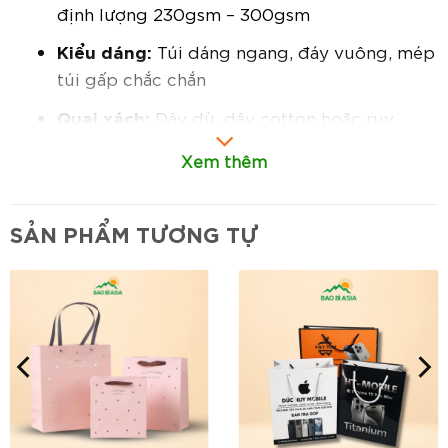
định lượng 230gsm – 300gsm
Kiểu dáng:
Túi dáng ngang, đáy vuông, mép
túi gấp chắc chắn
Quai xách:
Dây dù, dây cotton hoặc ruy
băng thời trang
Xem thêm
In ấn:
Hỗ trợ in offset, ép kim, dập nổi, phủ
UV theo thiết kế riêng
SẢN PHẨM TƯƠNG TỰ
Đặc điểm nổi bật:
Thiết kế túi ngang sang trọng, lạ mắt:
Khác biệt so với các mẫu túi đứng truyền
thống, dáng ngang tạo điểm nhấn hiện đại và
tinh tế cho bao bì sản phẩm.
Chất liệu giấy cao cấp:
Độ dày lý tưởng
giúp túi cứng cáp, cầm chắc tay và bảo vệ