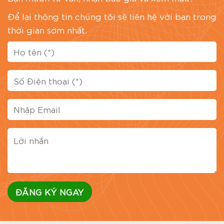
Để lại thông tin chúng tôi sẽ liên hệ với bạn trong
thời gian sớm nhất.