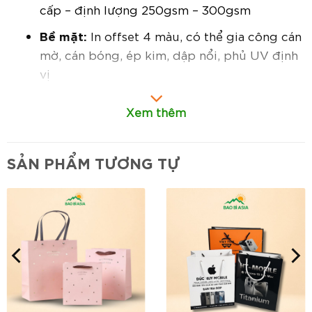
cấp – định lượng 250gsm – 300gsm
Bề mặt:
In offset 4 màu, có thể gia công cán
mờ, cán bóng, ép kim, dập nổi, phủ UV định
vị
Quai túi:
Dây dù, dây xoắn hoặc ruy băng
Xem thêm
bản lớn – chắc chắn, dễ cầm nắm
Cấu trúc:
Túi đứng, dáng vuông chuẩn form
SẢN PHẨM TƯƠNG TỰ
– đáy rộng, chịu lực tốt
Đặc điểm nổi bật:
Thiết kế chuyên biệt cho hộp giày và sản
phẩm thời trang:
Kích thước phù hợp để
đựng các loại giày thể thao, sneaker, giày da,
sandal cùng hộp.
Chất liệu dày – chịu lực cao:
Đảm bảo túi