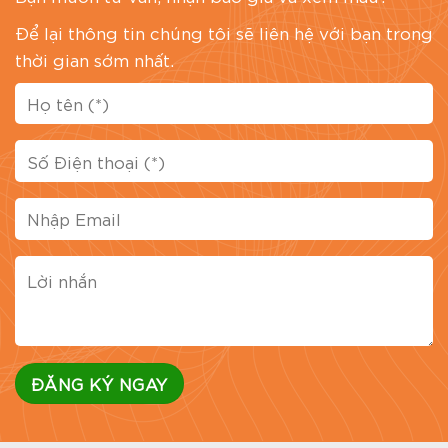
Để lại thông tin chúng tôi sẽ liên hệ với bạn trong
thời gian sớm nhất.