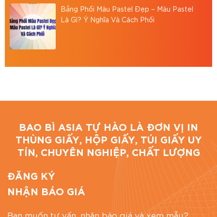
Bảng Phối Màu Pastel Đẹp – Màu Pastel
Bình, TP.HCM
Là Gì? Ý Nghĩa Và Cách Phối
Hotline: 0867886811
Email: baobiasiavn@gmail.com
Website:
https://baobiasia.com
Đánh giá bài viết
BAO BÌ ASIA TỰ HÀO LÀ ĐƠN VỊ IN
THÙNG GIẤY, HỘP GIẤY, TÚI GIẤY UY
TÍN, CHUYÊN NGHIỆP, CHẤT LƯỢNG
ĐĂNG KÝ
NHẬN BÁO GIÁ
Bạn muốn tư vấn, nhận báo giá và xem mẫu?