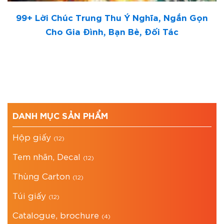
99+ Lời Chúc Trung Thu Ý Nghĩa, Ngắn Gọn
Cho Gia Đình, Bạn Bè, Đối Tác
DANH MỤC SẢN PHẨM
Hộp giấy
(12)
Tem nhãn, Decal
(12)
Thùng Carton
(12)
Túi giấy
(12)
Catalogue, brochure
(4)