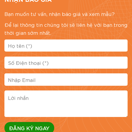
Bạn muốn tư vấn, nhận báo giá và xem mẫu?
Để lại thông tin chúng tôi sẽ liên hệ với bạn trong
thời gian sớm nhất.