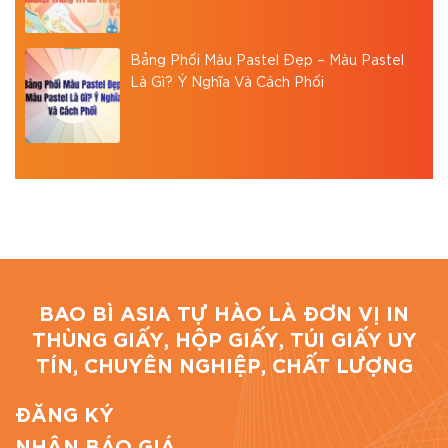
Bảng Phối Màu Pastel Đẹp – Màu Pastel
Là Gì? Ý Nghĩa Và Cách Phối
BAO BÌ ASIA TỰ HÀO LÀ ĐƠN VỊ IN
THÙNG GIẤY, HỘP GIẤY, TÚI GIẤY UY
TÍN, CHUYÊN NGHIỆP, CHẤT LƯỢNG
ĐĂNG KÝ
NHẬN BÁO GIÁ