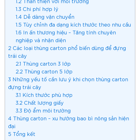
1.2
Thân thiện với môi trường
1.3
Chi phí hợp lý
1.4
Dễ dàng vận chuyển
1.5
Tùy chỉnh đa dạng kích thước theo nhu cầu
1.6
In ấn thương hiệu – Tăng tính chuyên
nghiệp và nhận diện
2
Các loại thùng carton phổ biến dùng để đựng
trái cây
2.1
Thùng carton 3 lớp
2.2
Thùng carton 5 lớp
3
Những yếu tố cần lưu ý khi chọn thùng carton
đựng trái cây
3.1
Kích thước phù hợp
3.2
Chất lượng giấy
3.3
Độ ẩm môi trường
4
Thùng carton – xu hướng bao bì nông sản hiện
đại
5
Tổng kết