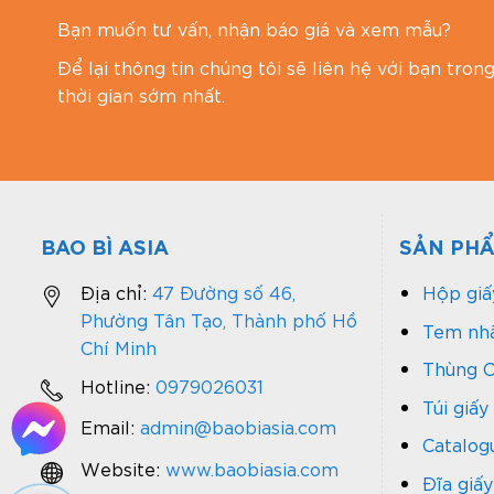
Bạn muốn tư vấn, nhận báo giá và xem mẫu?
Để lại thông tin chúng tôi sẽ liên hệ với bạn tron
thời gian sớm nhất.
BAO BÌ ASIA
SẢN PH
Địa chỉ:
47 Đường số 46,
Hộp giấ
Phường Tân Tạo, Thành phố Hồ
Tem nhã
Chí Minh
Thùng C
Hotline:
0979026031
Túi giấy
Email:
admin@baobiasia.com
Catalog
Website:
www.baobiasia.com
Đĩa giấy