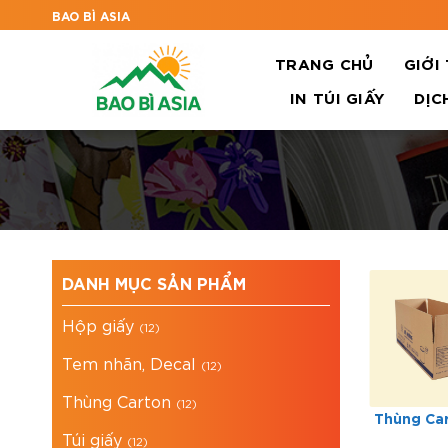
BAO BÌ ASIA
TRANG CHỦ
GIỚI
IN TÚI GIẤY
DỊC
DANH MỤC SẢN PHẨM
Hộp giấy
(12)
Tem nhãn, Decal
(12)
Thùng Carton
(12)
Thùng Carton 5
Thùng Car
Túi giấy
lớp
(12)