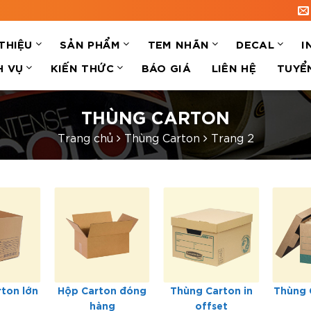
 THIỆU
SẢN PHẨM
TEM NHÃN
DECAL
I
H VỤ
KIẾN THỨC
BÁO GIÁ
LIÊN HỆ
TUYỂ
THÙNG CARTON
Trang chủ
Thùng Carton
Trang 2
ton lớn
Hộp Carton đóng
Thùng Carton in
Thùng 
hàng
offset