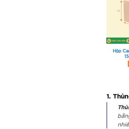
Hộp Ca
1
1. Thùn
Thù
bằng
nhiề