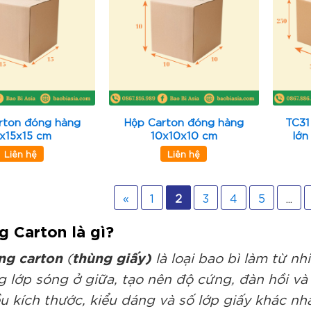
rton đóng hàng
Hộp Carton đóng hàng
TC31
5x15x15 cm
10x10x10 cm
lớn
Liên hệ
Liên hệ
«
1
2
3
4
5
...
g Carton là gì?
ng carton
thùng giấy)
(
là loại bao bì làm từ nh
 lớp sóng ở giữa, tạo nên độ cứng, đàn hồi và 
u kích thước, kiểu dáng và số lớp giấy khác nha