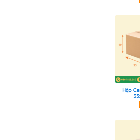
Hộp Ca
35