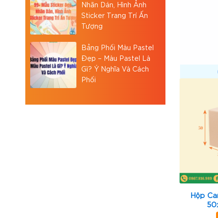
Nhãn Dán, Hình Ảnh
Sticker Trang Trí Ấn
Tượng
Bảng Phối Màu Pastel
Đẹp – Màu Pastel Là
Gì? Ý Nghĩa Và Cách
Phối
Hộp Ca
50