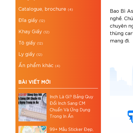
Catalogue, brochure
(4)
Bao Bì As
nghề. Chú
Đĩa giấy
(12)
chuyên ng
Khay Giấy
(12)
thùng car
mang đi.
Tô giấy
(12)
Ly giấy
(12)
Ấn phẩm khác
(4)
BÀI VIẾT MỚI
Inch Là Gì? Bảng Quy
Đổi Inch Sang CM
Chuẩn Và Ứng Dụng
Trong In Ấn
99+ Mẫu Sticker Đẹp,