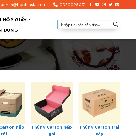
admin@baobiasia.com
0979026031
N HỘP GIẤY
N DỤNG
Carton nắp
Thùng Carton nắp
Thùng Carton trái
Th
rời
gài
cây