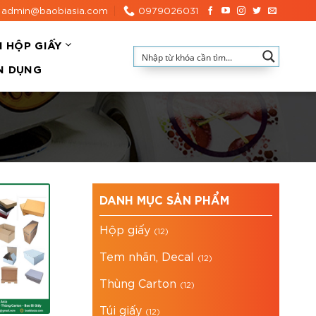
admin@baobiasia.com
0979026031
N HỘP GIẤY
N DỤNG
DANH MỤC SẢN PHẨM
Hộp giấy
(12)
Tem nhãn, Decal
(12)
Thùng Carton
(12)
Túi giấy
(12)