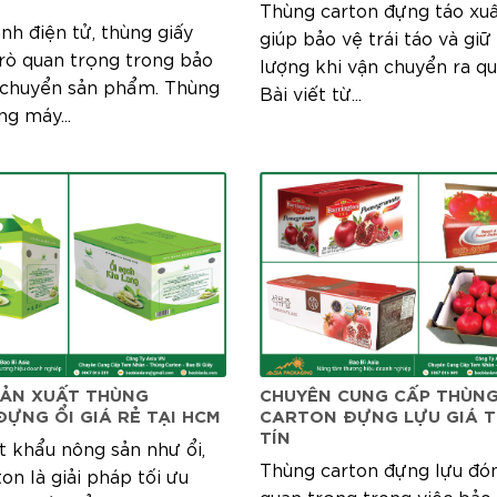
Thùng carton đựng táo xu
nh điện tử, thùng giấy
giúp bảo vệ trái táo và giữ
trò quan trọng trong bảo
lượng khi vận chuyển ra qu
 chuyển sản phẩm. Thùng
Bài viết từ...
g máy...
SẢN XUẤT THÙNG
CHUYÊN CUNG CẤP THÙN
ỰNG ỔI GIÁ RẺ TẠI HCM
CARTON ĐỰNG LỰU GIÁ T
TÍN
t khẩu nông sản như ổi,
Thùng carton đựng lựu đón
on là giải pháp tối ưu
quan trọng trong việc bảo