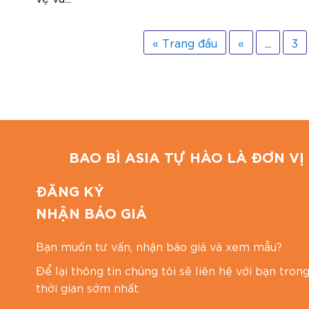
« Trang đầu
«
...
3
BAO BÌ ASIA TỰ HÀO LÀ ĐƠN VỊ 
ĐĂNG KÝ
NHẬN BÁO GIÁ
Bạn muốn tư vấn, nhận báo giá và xem mẫu?
Để lại thông tin chúng tôi sẽ liên hệ với bạn tron
thời gian sớm nhất.