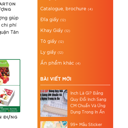
CARTON
Catalogue, brochure
LƯỢNG
(4)
ợng giúp
Đĩa giấy
(12)
 chi phí
Khay Giấy
(12)
quận Tân
Tô giấy
(12)
Ly giấy
(12)
Ấn phẩm khác
(4)
BÀI VIẾT MỚI
Inch Là Gì? Bảng
Quy Đổi Inch Sang
CM Chuẩn Và Ứng
Dụng Trong In Ấn
N ĐỰNG
99+ Mẫu Sticker