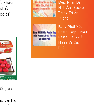
ất khẩu
Đẹp, Nhãn Dán,
Hình Ảnh Sticker
 chất
Trang Trí Ấn
ốc tế.
Tượng
Bảng Phối Màu
Pastel Đẹp – Màu
Pastel Là Gì? Ý
Nghĩa Và Cách
Phối
G
ỐT, UY
g vai trò
 vệ sản