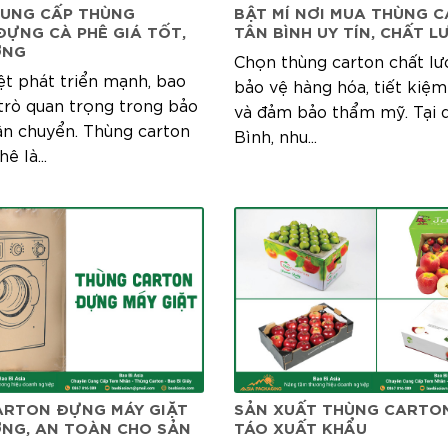
CUNG CẤP THÙNG
BẬT MÍ NƠI MUA THÙNG 
ỰNG CÀ PHÊ GIÁ TỐT,
TÂN BÌNH UY TÍN, CHẤT 
ỢNG
Chọn thùng carton chất lư
ệt phát triển mạnh, bao
bảo vệ hàng hóa, tiết kiệm
 trò quan trọng trong bảo
và đảm bảo thẩm mỹ. Tại 
ận chuyển. Thùng carton
Bình, nhu...
ê là...
ARTON ĐỰNG MÁY GIẶT
SẢN XUẤT THÙNG CARTO
NG, AN TOÀN CHO SẢN
TÁO XUẤT KHẨU