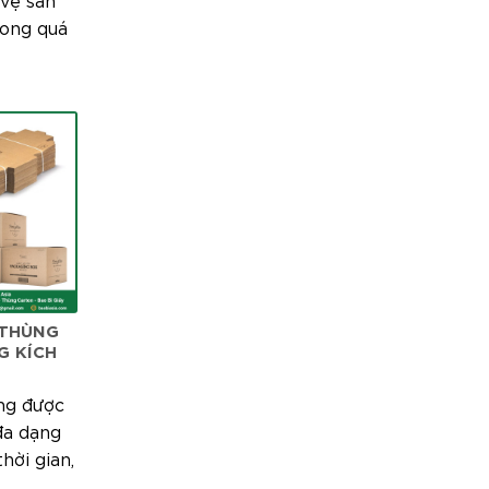
ong quá
 THÙNG
G KÍCH
ng được
đa dạng
hời gian,