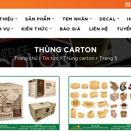
 THIỆU
SẢN PHẨM
TEM NHÃN
DECAL
I
H VỤ
KIẾN THỨC
BÁO GIÁ
LIÊN HỆ
TUYỂ
THÙNG CARTON
Trang chủ
Tin tức
Thùng carton
Trang 5