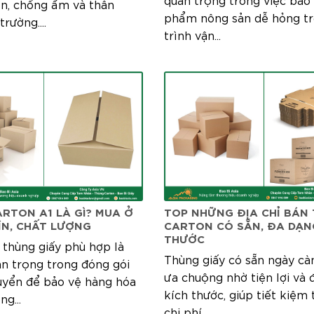
n, chống ẩm và thân
phẩm nông sản dễ hỏng tr
rường....
trình vận...
RTON A1 LÀ GÌ? MUA Ở
TOP NHỮNG ĐỊA CHỈ BÁN
ÍN, CHẤT LƯỢNG
CARTON CÓ SẴN, ĐA DẠN
THƯỚC
 thùng giấy phù hợp là
Thùng giấy có sẵn ngày cà
an trọng trong đóng gói
ưa chuộng nhờ tiện lợi và 
uyển để bảo vệ hàng hóa
kích thước, giúp tiết kiệm t
ng...
chi phí...