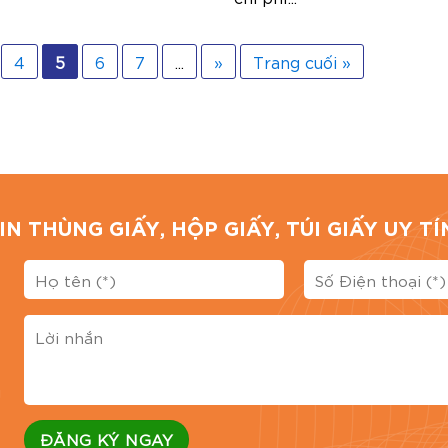
4
5
6
7
...
»
Trang cuối »
IN THÙNG GIẤY, HỘP GIẤY, TÚI GIẤY UY 
g