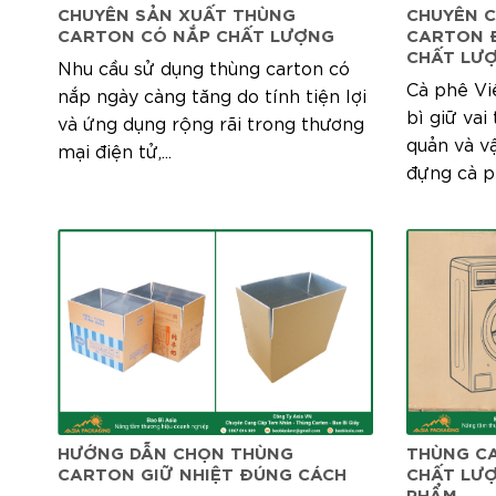
CHUYÊN SẢN XUẤT THÙNG
CHUYÊN 
CARTON CÓ NẮP CHẤT LƯỢNG
CARTON Đ
CHẤT LƯ
Nhu cầu sử dụng thùng carton có
Cà phê Vi
nắp ngày càng tăng do tính tiện lợi
bì giữ vai
và ứng dụng rộng rãi trong thương
quản và v
mại điện tử,...
đựng cà ph
HƯỚNG DẪN CHỌN THÙNG
THÙNG C
CARTON GIỮ NHIỆT ĐÚNG CÁCH
CHẤT LƯỢ
PHẨM