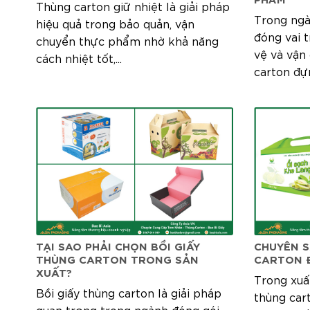
Thùng carton giữ nhiệt là giải pháp
Trong ngà
hiệu quả trong bảo quản, vận
đóng vai 
chuyển thực phẩm nhờ khả năng
vệ và vận
cách nhiệt tốt,...
carton đựn
TẠI SAO PHẢI CHỌN BỒI GIẤY
CHUYÊN 
THÙNG CARTON TRONG SẢN
CARTON Đ
XUẤT?
Trong xuấ
Bồi giấy thùng carton là giải pháp
thùng cart
quan trọng trong ngành đóng gói,