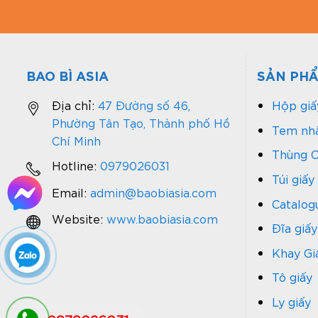
BAO BÌ ASIA
SẢN PH
Địa chỉ:
47 Đường số 46,
Hộp giấ
Phường Tân Tạo, Thành phố Hồ
Tem nhã
Chí Minh
Thùng C
Hotline:
0979026031
Túi giấy
Email:
admin@baobiasia.com
Catalog
Website:
www.baobiasia.com
Đĩa giấy
Khay Gi
Tô giấy
Ly giấy