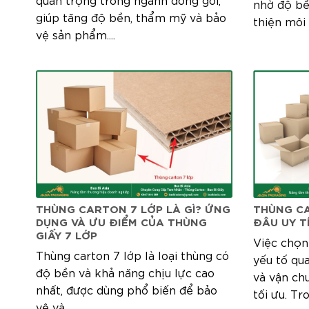
nhờ độ bề
giúp tăng độ bền, thẩm mỹ và bảo
thiện môi t
vệ sản phẩm....
THÙNG CARTON 7 LỚP LÀ GÌ? ỨNG
THÙNG CA
DỤNG VÀ ƯU ĐIỂM CỦA THÙNG
ĐÂU UY T
GIẤY 7 LỚP
Việc chọn
Thùng carton 7 lớp là loại thùng có
yếu tố qu
độ bền và khả năng chịu lực cao
và vận ch
nhất, được dùng phổ biến để bảo
tối ưu. Tro
vệ và...