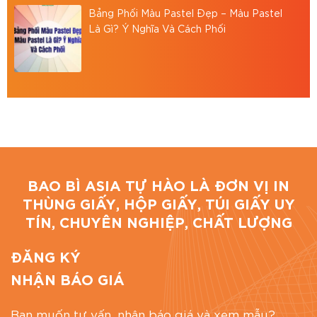
Email: baobiasiavn@gmail.com
Bảng Phối Màu Pastel Đẹp – Màu Pastel
Là Gì? Ý Nghĩa Và Cách Phối
Website:
https://baobiasia.com
Đánh giá bài viết
BAO BÌ ASIA TỰ HÀO LÀ ĐƠN VỊ IN
THÙNG GIẤY, HỘP GIẤY, TÚI GIẤY UY
TÍN, CHUYÊN NGHIỆP, CHẤT LƯỢNG
ĐĂNG KÝ
NHẬN BÁO GIÁ
Bạn muốn tư vấn, nhận báo giá và xem mẫu?