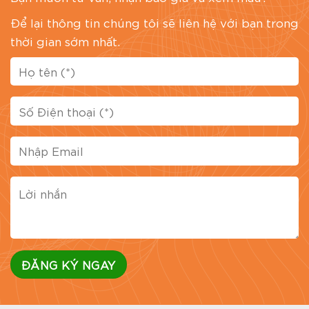
Để lại thông tin chúng tôi sẽ liên hệ với bạn trong
thời gian sớm nhất.