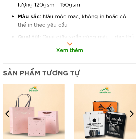
lượng 120gsm – 150gsm
Màu sắc:
Nâu mộc mạc, không in hoặc có
thể in theo yêu cầu
Quai túi:
Quai giấy xoắn cùng màu – dán thủ
công chắc chắn, chịu lực tốt
Xem thêm
Cấu trúc:
Túi dáng đứng, đáy vuông, miệng
gấp mép
SẢN PHẨM TƯƠNG TỰ
Đặc điểm nổi bật:
Kích thước lý tưởng – linh hoạt sử dụng:
Phù hợp đựng mỹ phẩm, bánh ngọt, quà lưu
niệm, phụ kiện hoặc sản phẩm handmade.
Chất liệu thân thiện môi trường:
Giấy Kraft
tái chế, không chứa chất tẩy, dễ phân hủy –
góp phần xây dựng hình ảnh thương hiệu