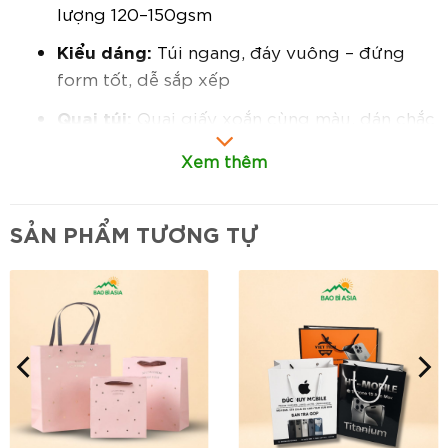
lượng 120–150gsm
Kiểu dáng:
Túi ngang, đáy vuông – đứng
form tốt, dễ sắp xếp
Quai túi:
Quai giấy xoắn cùng màu, dán chắc
chắn, chịu lực tốt
Xem thêm
In ấn:
Có thể in logo, họa tiết theo yêu cầu
thương hiệu
SẢN PHẨM TƯƠNG TỰ
Đặc điểm nổi bật:
Thiết kế thanh lịch – dễ phối màu thương
hiệu:
Tông trắng trang nhã, phù hợp với
nhiều phong cách thiết kế in ấn và trang trí
như ép kim, in UV, dập nổi.
Kích thước size M đa năng:
Lý tưởng để
đựng hộp mỹ phẩm, bánh ngọt, quà tặng, sổ