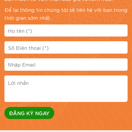
Để lại thông tin chúng tôi sẽ liên hệ với bạn trong
thời gian sớm nhất.