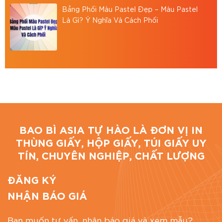
Hotline: 0867886811
Bảng Phối Màu Pastel Đẹp – Màu Pastel
Là Gì? Ý Nghĩa Và Cách Phối
Email: baobiasiavn@gmail.com
Website:
https://baobiasia.com
Đánh giá bài viết
BAO BÌ ASIA TỰ HÀO LÀ ĐƠN VỊ IN
THÙNG GIẤY, HỘP GIẤY, TÚI GIẤY UY
TÍN, CHUYÊN NGHIỆP, CHẤT LƯỢNG
ĐĂNG KÝ
NHẬN BÁO GIÁ
Bạn muốn tư vấn, nhận báo giá và xem mẫu?