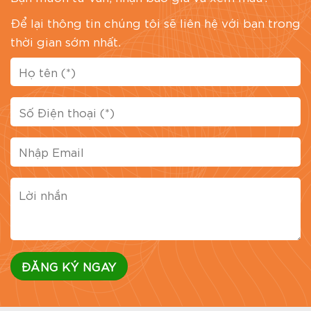
Để lại thông tin chúng tôi sẽ liên hệ với bạn trong
thời gian sớm nhất.