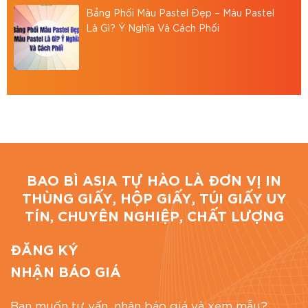
Bảng Phối Màu Pastel Đẹp – Màu Pastel
Bình, TP.HCM
Là Gì? Ý Nghĩa Và Cách Phối
Hotline: 0867886811
Email: baobiasiavn@gmail.com
Website:
https://baobiasia.com
Đánh giá bài viết
BAO BÌ ASIA TỰ HÀO LÀ ĐƠN VỊ IN
THÙNG GIẤY, HỘP GIẤY, TÚI GIẤY UY
TÍN, CHUYÊN NGHIỆP, CHẤT LƯỢNG
ĐĂNG KÝ
NHẬN BÁO GIÁ
Bạn muốn tư vấn, nhận báo giá và xem mẫu?