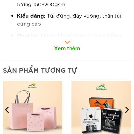
lượng 150–200gsm
Kiểu dáng:
Túi đứng, đáy vuông, thân túi
cứng cáp
Quai túi:
Quai giấy hoặc quai dây dù/ruy
băng tùy chọn
Xem thêm
Công nghệ in:
In offset, ép kim, dập nổi
hoặc phủ UV theo yêu cầu
SẢN PHẨM TƯƠNG TỰ
Đặc điểm nổi bật:
Thiết kế hiện đại – chuẩn thẩm mỹ tối giản:
Với tông trắng thanh lịch, túi tạo cảm giác
cao cấp, tinh tế và dễ phối hợp với mọi
phong cách đóng gói quà tặng.
Chất liệu giấy Kraft trắng bền chắc:
Dày
dặn, chịu lực tốt, không dễ rách – thích hợp