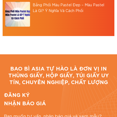
Hotline: 0867886811
Bảng Phối Màu Pastel Đẹp – Màu Pastel
Email: baobiasiavn@gmail.com
Là Gì? Ý Nghĩa Và Cách Phối
Website:
https://baobiasia.com
Đánh giá bài viết
BAO BÌ ASIA TỰ HÀO LÀ ĐƠN VỊ IN
THÙNG GIẤY, HỘP GIẤY, TÚI GIẤY UY
TÍN, CHUYÊN NGHIỆP, CHẤT LƯỢNG
ĐĂNG KÝ
NHẬN BÁO GIÁ
Bạn muốn tư vấn, nhận báo giá và xem mẫu?