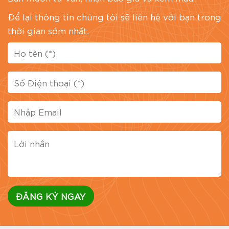
Để lại thông tin chúng tôi sẽ liên hệ với bạn trong
thời gian sớm nhất.