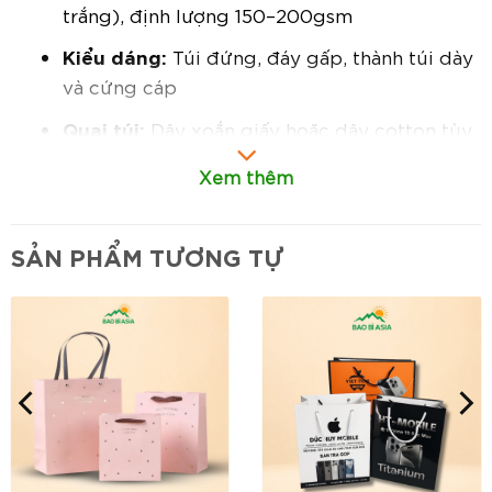
trắng), định lượng 150–200gsm
Kiểu dáng:
Túi đứng, đáy gấp, thành túi dày
và cứng cáp
Quai túi:
Dây xoắn giấy hoặc dây cotton tùy
chọn
Xem thêm
Tùy chọn in ấn:
In màu, in hình sinh nhật, hoa
văn, logo thương hiệu hoặc thông điệp chúc
SẢN PHẨM TƯƠNG TỰ
mừng theo yêu cầu
Đặc điểm nổi bật:
Thiết kế vừa vặn, đẹp mắt:
Kích thước phù
hợp để đựng các món quà sinh nhật như hộp
quà, mỹ phẩm, phụ kiện, bánh quy
handmade…
Chất liệu giấy Kraft thân thiện môi trường: