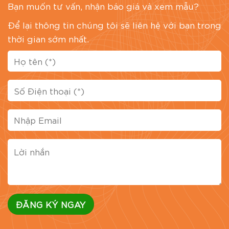
Bạn muốn tư vấn, nhận báo giá và xem mẫu?
Để lại thông tin chúng tôi sẽ liên hệ với bạn trong
thời gian sớm nhất.