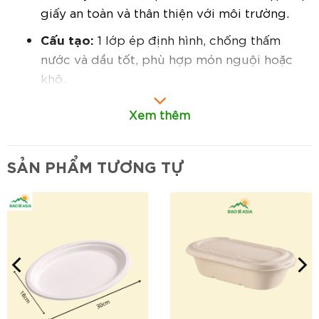
giấy an toàn và thân thiện với môi trường.
Cấu tạo:
1 lớp ép định hình, chống thấm
nước và dầu tốt, phù hợp món nguội hoặc
khô.
Hình dáng:
Tô tròn trắng đi kèm nắp giấy kín
Xem thêm
khít, giúp bảo quản và di chuyển dễ dàng.
In ấn:
Có thể in logo, tên thương hiệu hoặc
SẢN PHẨM TƯƠNG TỰ
thông tin sản phẩm theo yêu cầu.
Đặc điểm nổi bật:
Thân thiện môi trường:
Làm từ bã mía tự
nhiên phân hủy sinh học, an toàn cho sức
khỏe.
Nắp giấy chắc chắn:
Giúp đậy kín, hạn chế
bụi bẩn và giữ thực phẩm luôn tươi ngon.