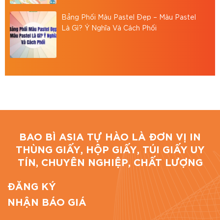
Bảng Phối Màu Pastel Đẹp – Màu Pastel
Là Gì? Ý Nghĩa Và Cách Phối
BAO BÌ ASIA TỰ HÀO LÀ ĐƠN VỊ IN
THÙNG GIẤY, HỘP GIẤY, TÚI GIẤY UY
TÍN, CHUYÊN NGHIỆP, CHẤT LƯỢNG
ĐĂNG KÝ
NHẬN BÁO GIÁ